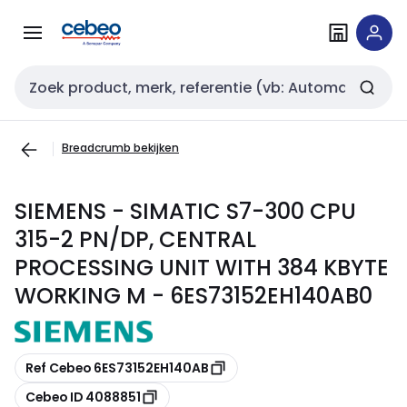
Overslaan
Overslaan
naar
naar
navigatie
inhoud
Zoekveld invoer
Breadcrumb bekijken
SIEMENS - SIMATIC S7-300 CPU
315-2 PN/DP, CENTRAL
PROCESSING UNIT WITH 384 KBYTE
WORKING M - 6ES73152EH140AB0
Kopiëren
Ref Cebeo 6ES73152EH140AB
Kopiëren
Cebeo ID 4088851