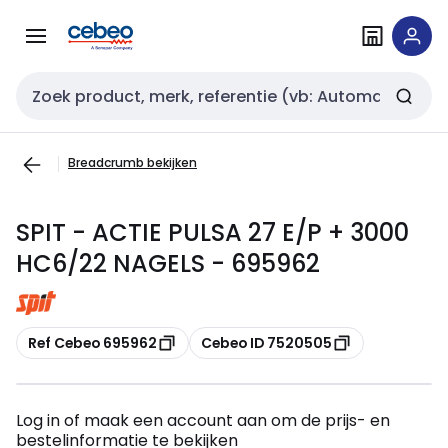
Overslaan
Overslaan
naar
naar
navigatie
inhoud
Zoekveld invoer
Breadcrumb bekijken
SPIT - ACTIE PULSA 27 E/P + 3000
HC6/22 NAGELS - 695962
Kopiëren
Kopiëren
Ref Cebeo 695962
Cebeo ID 7520505
Log in of maak een account aan om de prijs- en
bestelinformatie te bekijken