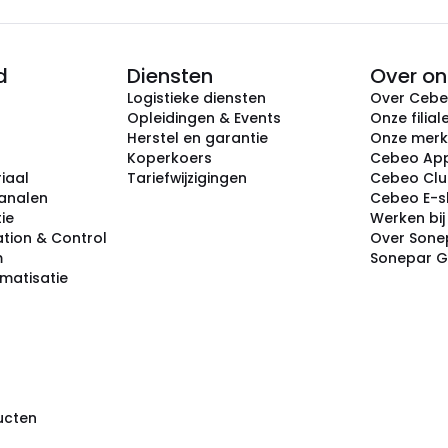
d
Diensten
Over on
Logistieke diensten
Over Ceb
Opleidingen & Events
Onze filial
Herstel en garantie
Onze mer
Koperkoers
Cebeo Ap
iaal
Tariefwijzigingen
Cebeo Cl
analen
Cebeo E-
tie
Werken bi
tion & Control
Over Sone
m
Sonepar 
omatisatie
ducten