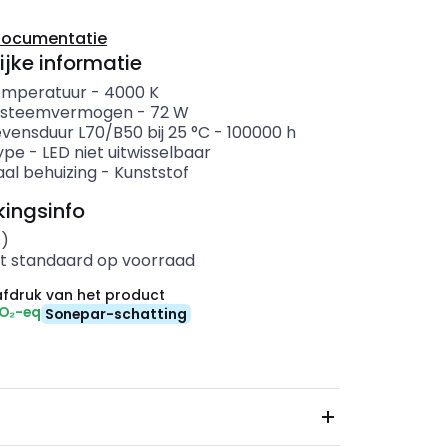
documentatie
ijke informatie
emperatuur
-
4000
K
systeemvermogen
-
72
W
evensduur L70/B50 bij 25 °C
-
100000
h
ype
-
LED niet uitwisselbaar
aal behuizing
-
Kunststof
ingsinfo
s)
t standaard op voorraad
fdruk van het product
CO₂-eq
Sonepar-schatting