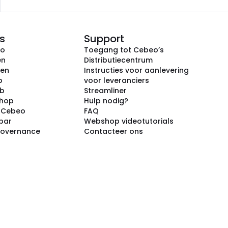
s
Support
eo
Toegang tot Cebeo’s
en
Distributiecentrum
ken
Instructies voor aanlevering
p
voor leveranciers
ub
Streamliner
shop
Hulp nodig?
j Cebeo
FAQ
par
Webshop videotutorials
Governance
Contacteer ons