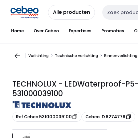
Overslaan
Overslaan
naar
naar
Alle producten
Zoekveld invoer
navigatie
inhoud
Home
Over Cebeo
Expertises
Promoties
O
Verlichting
Technische verlichting
Binnenverlichting
TECHNOLUX - LEDWaterproof-P5-
531000039100
Kopiëren
Kopiëren
Ref Cebeo 531000039100
Cebeo ID 8274779