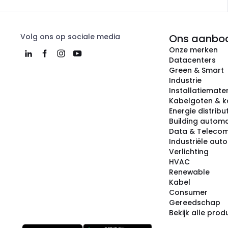
Volg ons op sociale media
Ons aanbo
Onze merken
Datacenters
Green & Smart
Industrie
Installatiemater
Kabelgoten & k
Energie distribu
Building automa
Data & Teleco
Industriële aut
Verlichting
HVAC
Renewable
Kabel
Consumer
Gereedschap
Bekijk alle pro