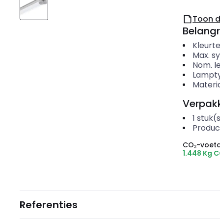
Toon 
Belangr
Kleurt
Max. 
Nom. l
Lampt
Materi
Verpakk
1
stuk(
Produc
CO₂-voeta
1.448 Kg 
Referenties