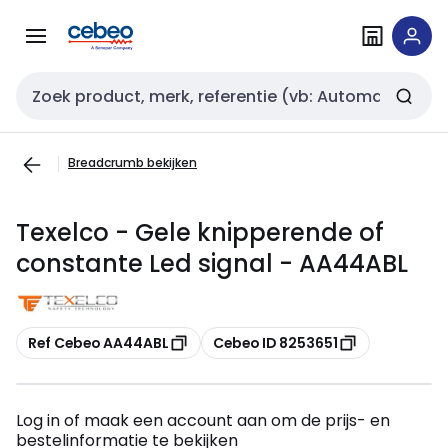
Overslaan
Overslaan
naar
naar
navigatie
inhoud
Zoekveld invoer
Breadcrumb bekijken
Texelco - Gele knipperende of
constante Led signal - AA44ABL
Kopiëren
Kopiëren
Ref Cebeo AA44ABL
Cebeo ID 8253651
Log in of maak een account aan om de prijs- en
bestelinformatie te bekijken