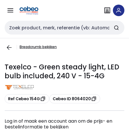
Overslaan
Overslaan
naar
naar
navigatie
inhoud
Zoekveld invoer
Breadcrumb bekijken
Texelco - Green steady light, LED
bulb included, 240 V - 15-4G
Kopiëren
Kopiëren
Ref Cebeo 154G
Cebeo ID 8064020
Log in of maak een account aan om de prijs- en
bestelinformatie te bekijken