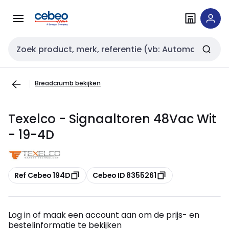
Overslaan
Overslaan
naar
naar
navigatie
inhoud
Zoekveld invoer
Breadcrumb bekijken
Texelco - Signaaltoren 48Vac Wit
- 19-4D
Kopiëren
Kopiëren
Ref Cebeo 194D
Cebeo ID 8355261
Log in of maak een account aan om de prijs- en
bestelinformatie te bekijken