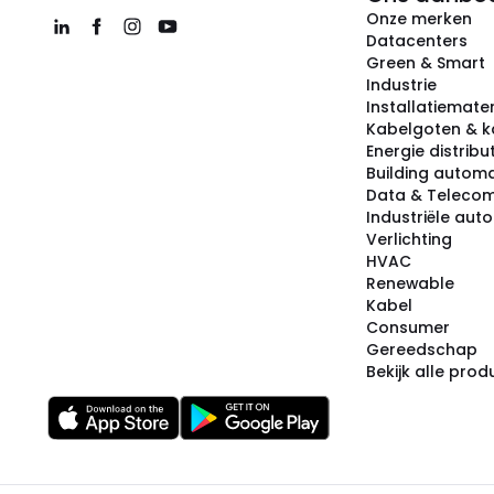
Onze merken
Datacenters
Green & Smart
Industrie
Installatiemater
Kabelgoten & k
Energie distribu
Building automa
Data & Teleco
Industriële aut
Verlichting
HVAC
Renewable
Kabel
Consumer
Gereedschap
Bekijk alle pro