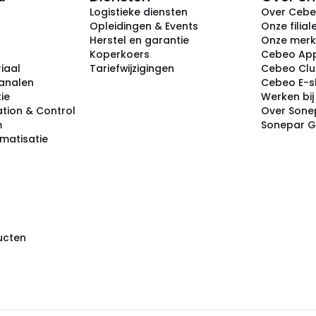
Logistieke diensten
Over Ceb
Opleidingen & Events
Onze filial
Herstel en garantie
Onze mer
Koperkoers
Cebeo Ap
iaal
Tariefwijzigingen
Cebeo Cl
analen
Cebeo E-
tie
Werken bi
tion & Control
Over Sone
m
Sonepar 
omatisatie
ducten