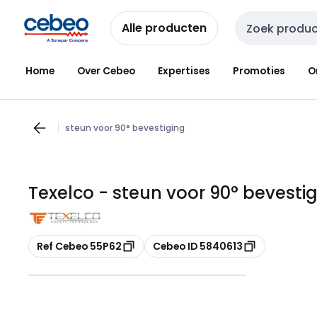
Overslaan
Overslaan
naar
naar
Alle producten
Zoekveld invoer
navigatie
inhoud
Home
Over Cebeo
Expertises
Promoties
O
steun voor 90° bevestiging
Texelco - steun voor 90° bevesti
Kopiëren
Kopiëren
Ref Cebeo 55P62
Cebeo ID 5840613