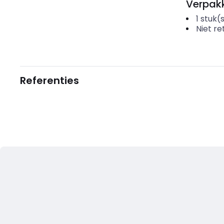
Verpakk
1
stuk(
Niet r
Referenties