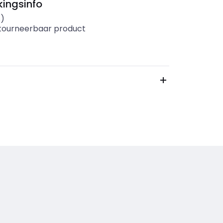
ingsinfo
s)
etourneerbaar product