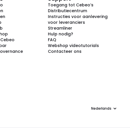
eo
Toegang tot Cebeo’s
en
Distributiecentrum
ken
Instructies voor aanlevering
p
voor leveranciers
ub
Streamliner
shop
Hulp nodig?
j Cebeo
FAQ
par
Webshop videotutorials
Governance
Contacteer ons
Taal