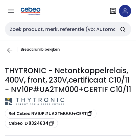
Overslaan
Overslaan
naar
naar
navigatie
inhoud
Zoekveld invoer
Breadcrumb bekijken
THYTRONIC - Netontkoppelrelais,
400V, front, 230V,certificaat C10/11
- NV10P#UA2TM000+CERTIF C10/11
Kopiëren
Ref Cebeo NV10P#UA2TM000+CERT
Kopiëren
Cebeo ID 8324634