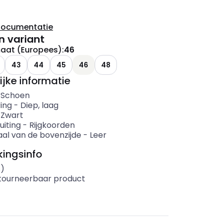
documentatie
n variant
aat (Europees)
:
46
43
44
45
46
48
ijke informatie
-
Schoen
ing
-
Diep, laag
-
Zwart
uiting
-
Rijgkoorden
aal van de bovenzijde
-
Leer
ingsinfo
s)
etourneerbaar product