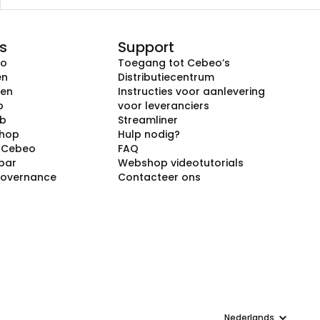
s
Support
eo
Toegang tot Cebeo’s
en
Distributiecentrum
ken
Instructies voor aanlevering
p
voor leveranciers
ub
Streamliner
shop
Hulp nodig?
j Cebeo
FAQ
par
Webshop videotutorials
Governance
Contacteer ons