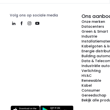
Volg ons op sociale media
Ons aanbo
Onze merken
Datacenters
Green & Smart
Industrie
Installatiemater
Kabelgoten & k
Energie distribu
Building automa
Data & Teleco
Industriële aut
Verlichting
HVAC
Renewable
Kabel
Consumer
Gereedschap
Bekijk alle pro