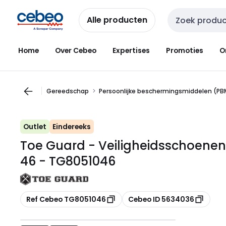
Overslaan
Overslaan
naar
naar
Alle producten
Zoekveld invoer
navigatie
inhoud
Home
Over Cebeo
Expertises
Promoties
O
Gereedschap
Persoonlijke beschermingsmiddelen (PB
Outlet
Eindereeks
Toe Guard - Veiligheidsschoene
46 - TG8051046
Kopiëren
Kopiëren
Ref Cebeo TG8051046
Cebeo ID 5634036