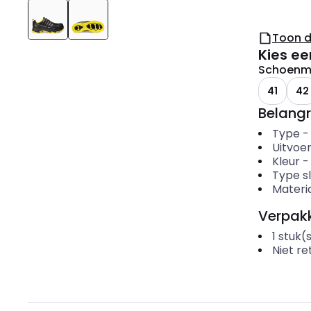
Toon 
Kies ee
Schoenm
41
42
Belangr
Type
Uitvoer
Kleur
Type sl
Materi
Verpakk
1
stuk(
Niet r