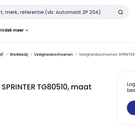
ntdek meer
M)
Werkkledij
Veiligheidsschoenen
Veiligheidsschoenen SPRINTE
Log
n SPRINTER TG80510, maat
bes