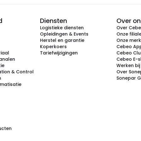
d
Diensten
Over on
Logistieke diensten
Over Ceb
Opleidingen & Events
Onze filial
Herstel en garantie
Onze mer
Koperkoers
Cebeo Ap
iaal
Tariefwijzigingen
Cebeo Cl
analen
Cebeo E-
tie
Werken bi
tion & Control
Over Sone
m
Sonepar 
omatisatie
ducten