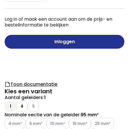
Log in of maak een account aan om de prijs- en
bestelinformatie te bekijken
Inloggen
Toon documentatie
Kies een variant
Aantal geleiders
:
1
Andere varianten (Huidige combinatie niet mogelij
1
4
5
Nominale sectie van de geleider
:
95 mm²
Andere varianten (Huidige combinatie niet mogelijk)
Andere varianten (Huidige combinatie niet mogelijk
Andere varianten (Huidige combinatie nie
Andere varianten (Huidige com
Andere varianten (
4 mm²
6 mm²
10 mm²
16 mm²
25 mm²