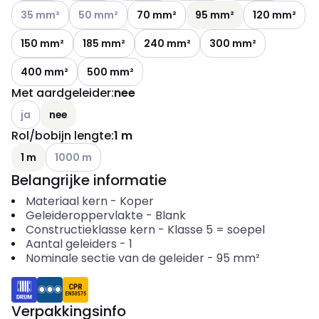
Andere varianten (Huidige combinatie niet mogelijk)
Andere varianten (Huidige combinatie niet mogelij
35 mm²
50 mm²
70 mm²
95 mm²
120 mm²
150 mm²
185 mm²
240 mm²
300 mm²
400 mm²
500 mm²
Met aardgeleider
:
nee
Andere varianten (Huidige combinatie niet mogelijk)
ja
nee
Rol/bobijn lengte
:
1 m
Andere varianten (Huidige combinatie niet mogelijk)
1 m
1000 m
Belangrijke informatie
Materiaal kern
-
Koper
Geleideroppervlakte
-
Blank
Constructieklasse kern
-
Klasse 5 = soepel
Aantal geleiders
-
1
Nominale sectie van de geleider
-
95
mm²
Verpakkingsinfo