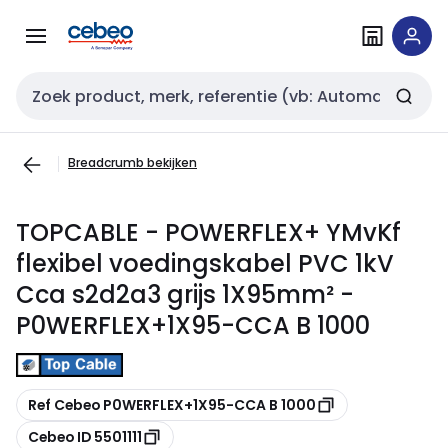
Overslaan
Overslaan
naar
naar
navigatie
inhoud
Zoekveld invoer
Breadcrumb bekijken
TOPCABLE - POWERFLEX+ YMvKf
flexibel voedingskabel PVC 1kV
Cca s2d2a3 grijs 1X95mm² -
P0WERFLEX+1X95-CCA B 1000
Kopiëren
Ref Cebeo P0WERFLEX+1X95-CCA B 1000
Kopiëren
Cebeo ID 5501111