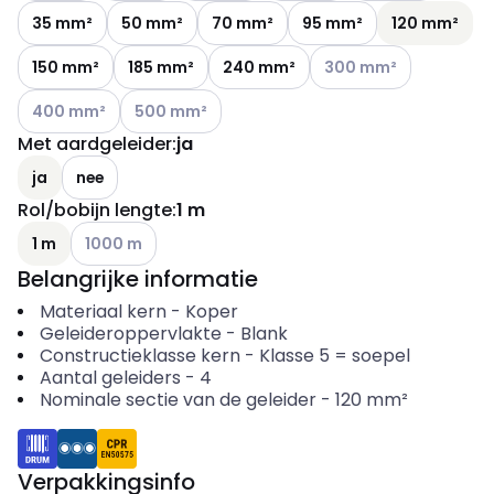
35 mm²
50 mm²
70 mm²
95 mm²
120 mm²
Andere varianten (Huidi
150 mm²
185 mm²
240 mm²
300 mm²
Andere varianten (Huidige combinatie niet mogelijk)
Andere varianten (Huidige combinatie niet mogel
400 mm²
500 mm²
Met aardgeleider
:
ja
ja
nee
Rol/bobijn lengte
:
1 m
Andere varianten (Huidige combinatie niet mogelijk)
1 m
1000 m
Belangrijke informatie
Materiaal kern
-
Koper
Geleideroppervlakte
-
Blank
Constructieklasse kern
-
Klasse 5 = soepel
Aantal geleiders
-
4
Nominale sectie van de geleider
-
120
mm²
Verpakkingsinfo