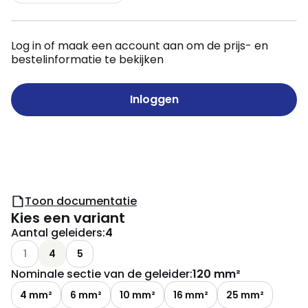
Log in of maak een account aan om de prijs- en
bestelinformatie te bekijken
Inloggen
Toon documentatie
Kies een variant
Aantal geleiders
:
4
Andere varianten (Huidige combinatie niet mogelijk)
1
4
5
Nominale sectie van de geleider
:
120 mm²
4 mm²
6 mm²
10 mm²
16 mm²
25 mm²