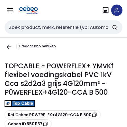
Overslaan
Overslaan
naar
naar
navigatie
inhoud
Zoekveld invoer
Breadcrumb bekijken
TOPCABLE - POWERFLEX+ YMvKf
flexibel voedingskabel PVC 1kV
Cca s2d2a3 grijs 4G120mm² -
P0WERFLEX+4G120-CCA B 500
Kopiëren
Ref Cebeo P0WERFLEX+4G120-CCA B 500
Kopiëren
Cebeo ID 5501137