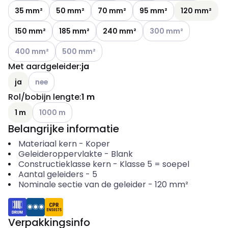
35 mm²
50 mm²
70 mm²
95 mm²
120 mm²
Andere varianten (Huidi
150 mm²
185 mm²
240 mm²
300 mm²
Andere varianten (Huidige combinatie niet mogelijk)
Andere varianten (Huidige combinatie niet mogel
400 mm²
500 mm²
Met aardgeleider
:
ja
Andere varianten (Huidige combinatie niet mogelijk)
ja
nee
Rol/bobijn lengte
:
1 m
Andere varianten (Huidige combinatie niet mogelijk)
1 m
1000 m
Belangrijke informatie
Materiaal kern
-
Koper
Geleideroppervlakte
-
Blank
Constructieklasse kern
-
Klasse 5 = soepel
Aantal geleiders
-
5
Nominale sectie van de geleider
-
120
mm²
Verpakkingsinfo