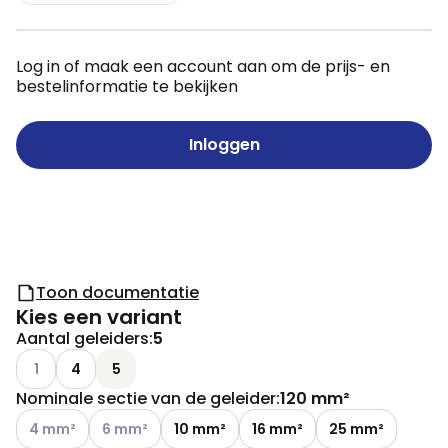
Log in of maak een account aan om de prijs- en
bestelinformatie te bekijken
Inloggen
Toon documentatie
Kies een variant
Aantal geleiders
:
5
Andere varianten (Huidige combinatie niet mogelijk)
1
4
5
Nominale sectie van de geleider
:
120 mm²
Andere varianten (Huidige combinatie niet mogelijk)
Andere varianten (Huidige combinatie niet mogelijk
4 mm²
6 mm²
10 mm²
16 mm²
25 mm²