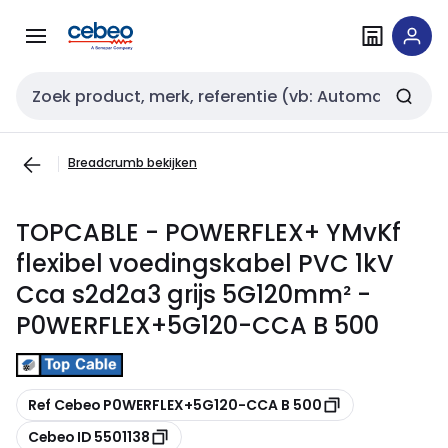
Overslaan
Overslaan
naar
naar
navigatie
inhoud
Zoekveld invoer
Breadcrumb bekijken
TOPCABLE - POWERFLEX+ YMvKf
flexibel voedingskabel PVC 1kV
Cca s2d2a3 grijs 5G120mm² -
P0WERFLEX+5G120-CCA B 500
Kopiëren
Ref Cebeo P0WERFLEX+5G120-CCA B 500
Kopiëren
Cebeo ID 5501138