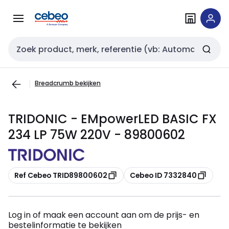
Overslaan
Overslaan
naar
naar
navigatie
inhoud
Zoekveld invoer
Breadcrumb bekijken
TRIDONIC - EMpowerLED BASIC FX
234 LP 75W 220V - 89800602
Kopiëren
Kopiëren
Ref Cebeo TRID89800602
Cebeo ID 7332840
Log in of maak een account aan om de prijs- en
bestelinformatie te bekijken