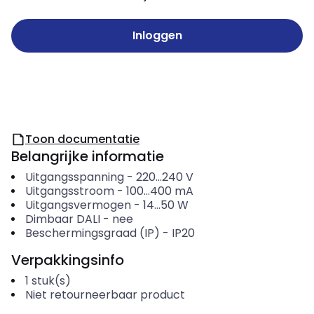
Inloggen
Toon documentatie
Belangrijke informatie
Uitgangsspanning
-
220...240
V
Uitgangsstroom
-
100...400
mA
Uitgangsvermogen
-
14...50
W
Dimbaar DALI
-
nee
Beschermingsgraad (IP)
-
IP20
Verpakkingsinfo
1
stuk(s)
Niet retourneerbaar product