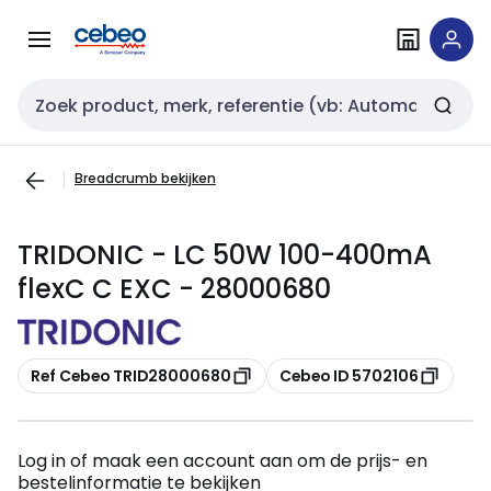
Overslaan
Overslaan
naar
naar
navigatie
inhoud
Zoekveld invoer
Breadcrumb bekijken
TRIDONIC - LC 50W 100-400mA
flexC C EXC - 28000680
Kopiëren
Kopiëren
Ref Cebeo TRID28000680
Cebeo ID 5702106
Log in of maak een account aan om de prijs- en
bestelinformatie te bekijken