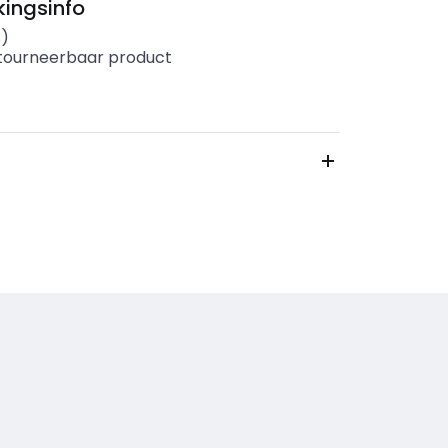
ingsinfo
s)
etourneerbaar product