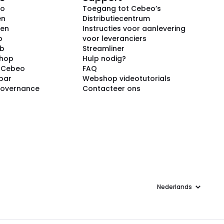
eo
Toegang tot Cebeo’s
en
Distributiecentrum
ken
Instructies voor aanlevering
p
voor leveranciers
ub
Streamliner
shop
Hulp nodig?
j Cebeo
FAQ
par
Webshop videotutorials
Governance
Contacteer ons
Taal