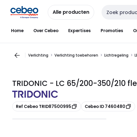
Overslaan
Overslaan
naar
naar
Alle producten
Zoekveld invoer
navigatie
inhoud
Home
Over Cebeo
Expertises
Promoties
O
Verlichting
Verlichting toebehoren
Lichtregeling
L
TRIDONIC - LC 65/200-350/210 fl
Kopiëren
Kopiëren
Ref Cebeo TRID87500995
Cebeo ID 7460480