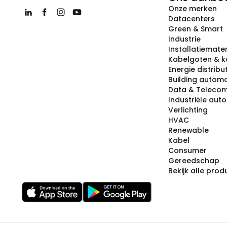
Onze merken
Datacenters
Green & Smart
Industrie
Installatiemater
Kabelgoten & k
Energie distribu
Building automa
Data & Teleco
Industriële aut
Verlichting
HVAC
Renewable
Kabel
Consumer
Gereedschap
Bekijk alle pro