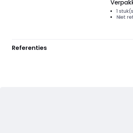
Verpakk
1
stuk(
Niet r
Referenties