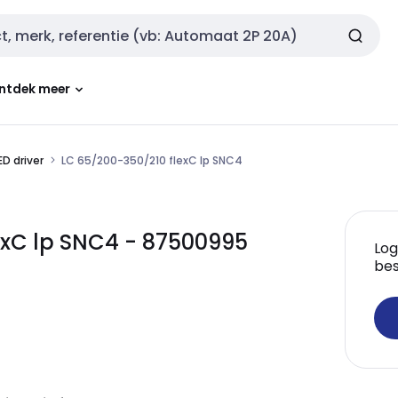
ntdek meer
ED driver
LC 65/200-350/210 flexC lp SNC4
exC lp SNC4 - 87500995
Log
bes