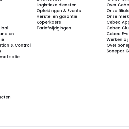
Logistieke diensten
Over Ceb
Opleidingen & Events
Onze filial
Herstel en garantie
Onze mer
Koperkoers
Cebeo Ap
iaal
Tariefwijzigingen
Cebeo Cl
analen
Cebeo E-
tie
Werken bi
tion & Control
Over Sone
m
Sonepar 
omatisatie
ducten