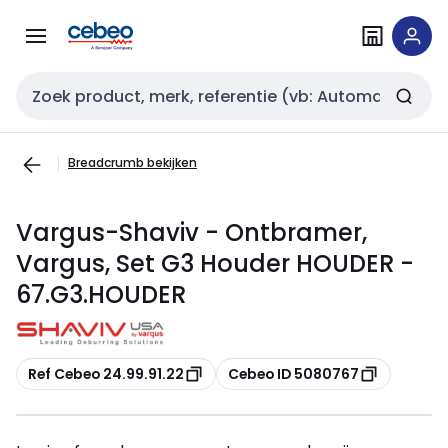
Overslaan
Overslaan
naar
naar
navigatie
inhoud
Zoekveld invoer
Breadcrumb bekijken
Vargus-Shaviv - Ontbramer,
Vargus, Set G3 Houder HOUDER -
67.G3.HOUDER
Kopiëren
Kopiëren
Ref Cebeo 24.99.91.22
Cebeo ID 5080767