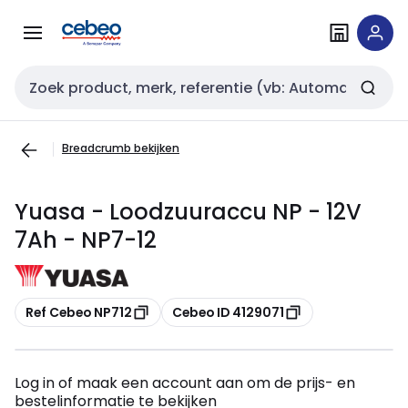
Overslaan
Overslaan
naar
naar
navigatie
inhoud
Zoekveld invoer
Breadcrumb bekijken
Yuasa - Loodzuuraccu NP - 12V
7Ah - NP7-12
Kopiëren
Kopiëren
Ref Cebeo NP712
Cebeo ID 4129071
Log in of maak een account aan om de prijs- en
bestelinformatie te bekijken