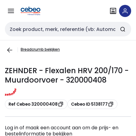
Overslaan
Overslaan
naar
naar
navigatie
inhoud
Zoekveld invoer
Breadcrumb bekijken
ZEHNDER - Flexalen HRV 200/170 -
Muurdoorvoer - 320000408
Kopiëren
Kopiëren
Ref Cebeo 320000408
Cebeo ID 5138177
Log in of maak een account aan om de prijs- en
bestelinformatie te bekijken