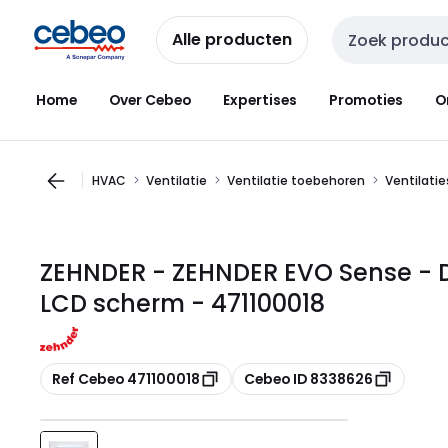
Overslaan
Overslaan
naar
naar
Alle producten
Zoekveld invoer
navigatie
inhoud
Home
Over Cebeo
Expertises
Promoties
O
HVAC
Ventilatie
Ventilatie toebehoren
Ventilati
ZEHNDER - ZEHNDER EVO Sense - 
LCD scherm - 471100018
Kopiëren
Kopiëren
Ref Cebeo 471100018
Cebeo ID 8338626