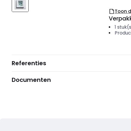
Toon 
Verpakk
1
stuk(
Produc
Referenties
Documenten