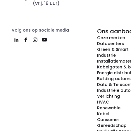
(vrij. 16 uur)
Volg ons op sociale media
Ons aanbo
Onze merken
Datacenters
Green & Smart
Industrie
Installatiemater
Kabelgoten & k
Energie distribu
Building automa
Data & Teleco
Industriële aut
Verlichting
HVAC
Renewable
Kabel
Consumer
Gereedschap