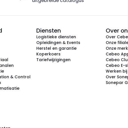
uitgebreide catalogus
d
Diensten
Over on
Logistieke diensten
Over Ceb
Opleidingen & Events
Onze filial
Herstel en garantie
Onze mer
Koperkoers
Cebeo Ap
iaal
Tariefwijzigingen
Cebeo Cl
analen
Cebeo E-
tie
Werken bi
tion & Control
Over Sone
m
Sonepar 
omatisatie