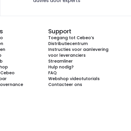
advies door experts
s
Support
eo
Toegang tot Cebeo’s
en
Distributiecentrum
ken
Instructies voor aanlevering
p
voor leveranciers
ub
Streamliner
shop
Hulp nodig?
j Cebeo
FAQ
par
Webshop videotutorials
Governance
Contacteer ons