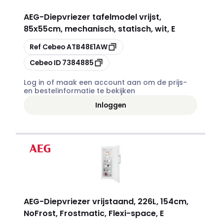
AEG
-
Diepvriezer tafelmodel vrijst,
85x55cm, mechanisch, statisch, wit, E
Kopiëren
Ref Cebeo
ATB48E1AW
Kopiëren
Cebeo ID
7384885
Log in of maak een account aan om de prijs-
en bestelinformatie te bekijken
Inloggen
AEG
-
Diepvriezer vrijstaand, 226L, 154cm,
NoFrost, Frostmatic, Flexi-space, E