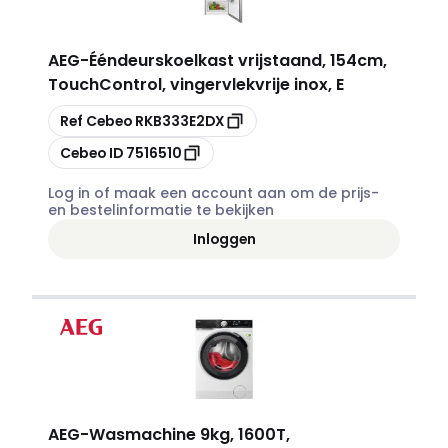
AEG
-
Ééndeurskoelkast vrijstaand, 154cm,
TouchControl, vingervlekvrije inox, E
Kopiëren
Ref Cebeo
RKB333E2DX
Kopiëren
Cebeo ID
7516510
Log in of maak een account aan om de prijs-
en bestelinformatie te bekijken
Inloggen
AEG
-
Wasmachine 9kg, 1600T,