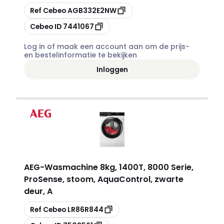
Kopiëren
Ref Cebeo
AGB332E2NW
Kopiëren
Cebeo ID
7441067
Log in of maak een account aan om de prijs-
en bestelinformatie te bekijken
Inloggen
AEG
-
Wasmachine 8kg, 1400T, 8000 Serie,
ProSense, stoom, AquaControl, zwarte
deur, A
Kopiëren
Ref Cebeo
LR86R844
Kopiëren