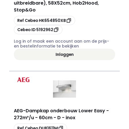
uitbreidbare), 58X52cm, Hob2Hood,
Stop&Go
Kopiëren
Ref Cebeo
HK654850XB
Kopiëren
Cebeo ID
5192962
Log in of maak een account aan om de prijs-
en bestelinformatie te bekijken
Inloggen
AEG
-
Dampkap onderbouw Lower Easy -
272m³/u - 60cm - D - inox
Kopiëren
Ref Cebeo
DUB1611M