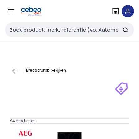
Overslaan
Overslaan
naar
naar
navigatie
inhoud
Zoekveld invoer
Breadcrumb bekijken
94 producten