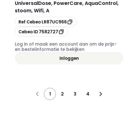
UniversalDose, PowerCare, AquaControl,
stoom, Wifi, A
Kopiëren
Ref Cebeo
LR87UC966
Kopiëren
Cebeo ID
7582727
Log in of maak een account aan om de prijs-
en bestelinformatie te bekijken
Inloggen
1
2
3
4