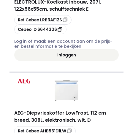
ELECTROLUX
-
Koelkast inbouw, 207l,
122x56x55cm, schuiftechniek E
Kopiëren
Ref Cebeo
LRB3AE12S
Kopiëren
Cebeo ID
6644306
Log in of maak een account aan om de prijs-
en bestelinformatie te bekijken
Inloggen
AEG
-
Diepvrieskoffer LowFrost, 112 cm
breed, 308L, elektronisch, wit, D
Kopiëren
Ref Cebeo
AHB531D1LW