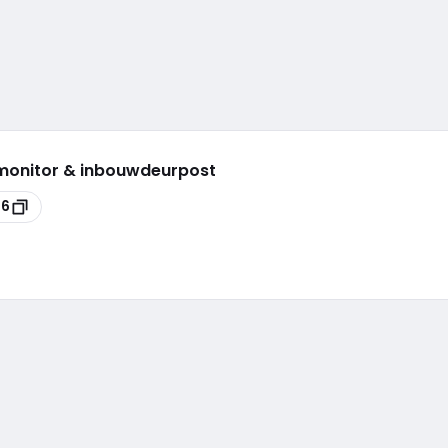
rmonitor & inbouwdeurpost
46