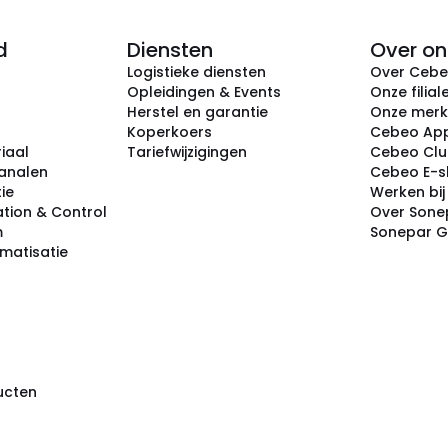
d
Diensten
Over on
Logistieke diensten
Over Ceb
Opleidingen & Events
Onze filial
Herstel en garantie
Onze mer
Koperkoers
Cebeo Ap
iaal
Tariefwijzigingen
Cebeo Cl
analen
Cebeo E-
tie
Werken bi
tion & Control
Over Sone
m
Sonepar 
omatisatie
ducten