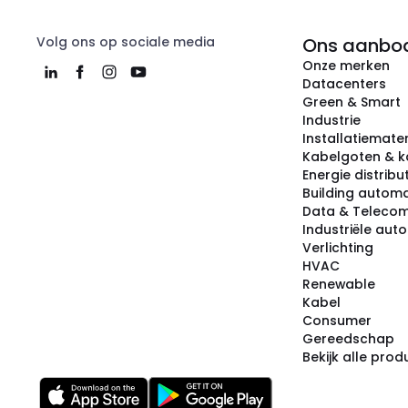
Volg ons op sociale media
Ons aanbo
Onze merken
Datacenters
Green & Smart
Industrie
Installatiemater
Kabelgoten & k
Energie distribu
Building automa
Data & Teleco
Industriële aut
Verlichting
HVAC
Renewable
Kabel
Consumer
Gereedschap
Bekijk alle pro