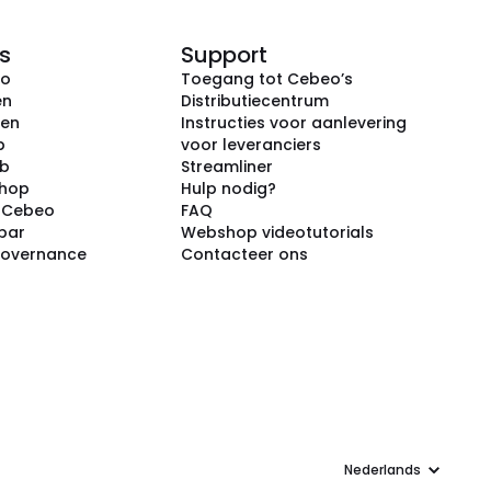
s
Support
eo
Toegang tot Cebeo’s
en
Distributiecentrum
ken
Instructies voor aanlevering
p
voor leveranciers
ub
Streamliner
shop
Hulp nodig?
j Cebeo
FAQ
par
Webshop videotutorials
Governance
Contacteer ons
Taal