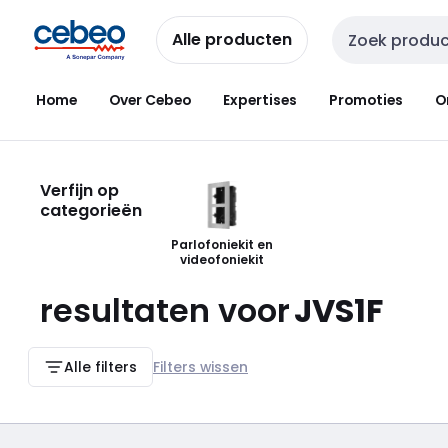
Overslaan
Overslaan
naar
naar
Alle producten
Zoekveld invoer
navigatie
inhoud
Home
Over Cebeo
Expertises
Promoties
O
Verfijn op
categorieën
Parlofoniekit en
videofoniekit
resultaten voor
JVS1F
Alle filters
Filters wissen