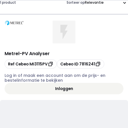
1 product
Sorteer op
Metrel
-
PV Analyser
Kopiëren
Kopiëren
Ref Cebeo
MI3115PV
Cebeo ID
7816241
Log in of maak een account aan om de prijs- en
bestelinformatie te bekijken
Inloggen