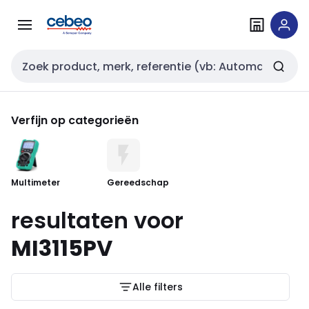
Overslaan
Overslaan
naar
naar
navigatie
inhoud
Zoekveld invoer
Verfijn op categorieën
Multimeter
Gereedschap
resultaten voor
MI3115PV
Alle filters