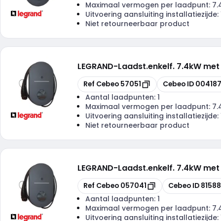
Maximaal vermogen per laadpunt:
7.
Uitvoering aansluiting installatiezijde:
Niet retourneerbaar product
LEGRAND
-
Laadst.enkelf. 7.4kW met
Kopiëren
Kopiëren
Ref Cebeo
57051
Cebeo ID
00418
Aantal laadpunten:
1
Maximaal vermogen per laadpunt:
7.
Uitvoering aansluiting installatiezijde:
Niet retourneerbaar product
LEGRAND
-
Laadst.enkelf. 7.4kW me
Kopiëren
Kopiëren
Ref Cebeo
057041
Cebeo ID
8158
Aantal laadpunten:
1
Maximaal vermogen per laadpunt:
7.
Uitvoering aansluiting installatiezijde: