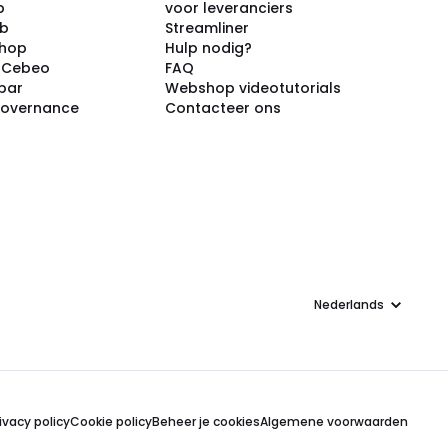
p
voor leveranciers
ub
Streamliner
shop
Hulp nodig?
j Cebeo
FAQ
par
Webshop videotutorials
Governance
Contacteer ons
Taal
ivacy policy
Cookie policy
Beheer je cookies
Algemene voorwaarden