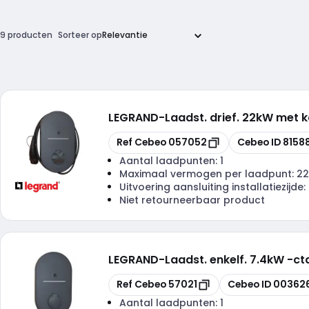
9 producten
Sorteer op
LEGRAND
-
Laadst. drief. 22kW met k
Kopiëren
Kopiëren
Ref Cebeo
057052
Cebeo ID
8158
Aantal laadpunten:
1
Maximaal vermogen per laadpunt:
22
Uitvoering aansluiting installatiezijde:
Niet retourneerbaar product
LEGRAND
-
Laadst. enkelf. 7.4kW -c
Kopiëren
Kopiëren
Ref Cebeo
57021
Cebeo ID
00362
Aantal laadpunten:
1