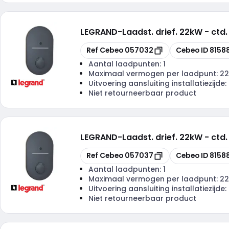
LEGRAND
-
Laadst. drief. 22kW - ct
Kopiëren
Kopiëren
Ref Cebeo
057032
Cebeo ID
8158
Aantal laadpunten:
1
Maximaal vermogen per laadpunt:
22
Uitvoering aansluiting installatiezijde:
Niet retourneerbaar product
LEGRAND
-
Laadst. drief. 22kW - ct
Kopiëren
Kopiëren
Ref Cebeo
057037
Cebeo ID
8158
Aantal laadpunten:
1
Maximaal vermogen per laadpunt:
22
Uitvoering aansluiting installatiezijde:
Niet retourneerbaar product