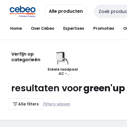
Overslaan
Overslaan
naar
naar
Alle producten
Zoekveld invoer
navigatie
inhoud
Home
Over Cebeo
Expertises
Promoties
O
Verfijn op
categorieën
Enkele laadpaal
AC -
wandmontage
resultaten voor
green'up
Alle filters
Filters wissen