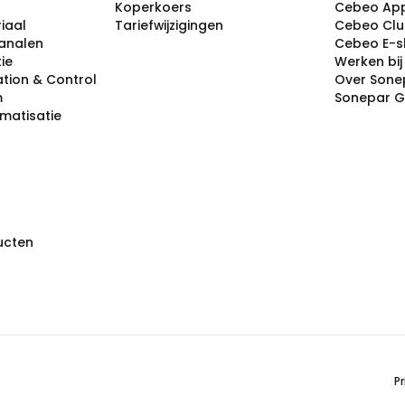
Koperkoers
Cebeo Ap
iaal
Tariefwijzigingen
Cebeo Cl
analen
Cebeo E-
tie
Werken bi
tion & Control
Over Sone
m
Sonepar 
omatisatie
ducten
Pr