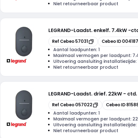
Niet retourneerbaar product
LEGRAND
-
Laadst. enkelf. 7.4kW -c
Kopiëren
Kopiëren
Ref Cebeo
57031
Cebeo ID
00418
Aantal laadpunten:
1
Maximaal vermogen per laadpunt:
7.
Uitvoering aansluiting installatiezijde:
Niet retourneerbaar product
LEGRAND
-
Laadst. drief. 22kW - ct
Kopiëren
Kopiëren
Ref Cebeo
057022
Cebeo ID
8158
Aantal laadpunten:
1
Maximaal vermogen per laadpunt:
22
Uitvoering aansluiting installatiezijde:
Niet retourneerbaar product