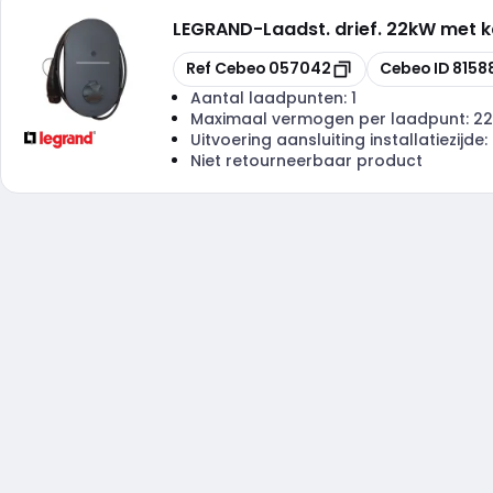
LEGRAND
-
Laadst. drief. 22kW met 
Kopiëren
Kopiëren
Ref Cebeo
057042
Cebeo ID
8158
Aantal laadpunten:
1
Maximaal vermogen per laadpunt:
22
Uitvoering aansluiting installatiezijde:
Niet retourneerbaar product