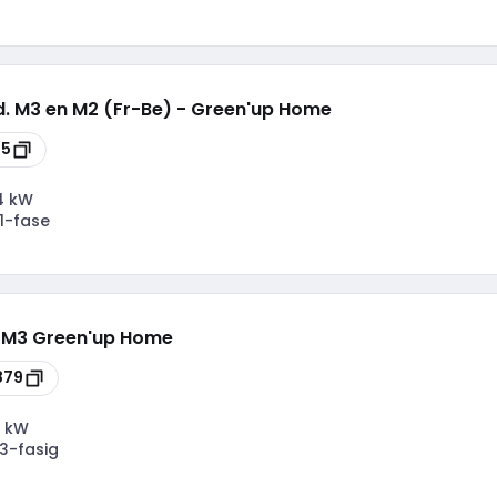
td. M3 en M2 (Fr-Be) - Green'up Home
75
4 kW
1-fase
d. M3 Green'up Home
879
 kW
3-fasig