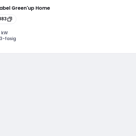
kabel Green'up Home
883
 kW
3-fasig