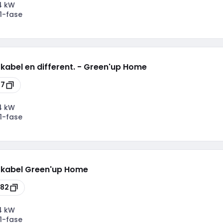
4 kW
1-fase
 kabel en different. - Green'up Home
77
4 kW
1-fase
t kabel Green'up Home
882
4 kW
1-fase