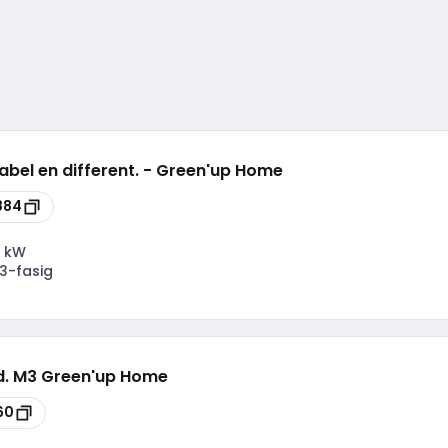
abel en different. - Green'up Home
884
 kW
3-fasig
td. M3 Green'up Home
60