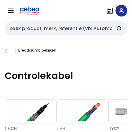
Overslaan
Overslaan
naar
naar
navigatie
inhoud
Zoekveld invoer
Breadcrumb bekijken
Controlekabel
LIHCH
LIHH
LIYCY