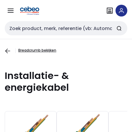
Overslaan
Overslaan
naar
naar
navigatie
inhoud
Zoekveld invoer
Breadcrumb bekijken
Installatie- &
energiekabel