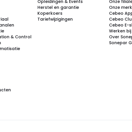
Opleidingen & Events
Onze filial
Herstel en garantie
Onze mer
Koperkoers
Cebeo Ap
iaal
Tariefwijzigingen
Cebeo Cl
analen
Cebeo E-
tie
Werken bi
tion & Control
Over Sone
m
Sonepar 
omatisatie
ducten