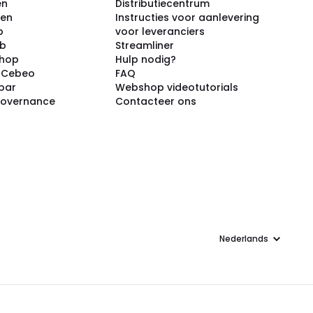
en
Distributiecentrum
ken
Instructies voor aanlevering
p
voor leveranciers
ub
Streamliner
shop
Hulp nodig?
j Cebeo
FAQ
par
Webshop videotutorials
Governance
Contacteer ons
Taal