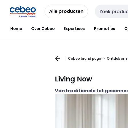
Overslaan
Overslaan
naar
naar
Alle producten
Zoekveld invoer
navigatie
inhoud
Home
Over Cebeo
Expertises
Promoties
O
Cebeo brand page
Ontdek onz
Living Now
Van traditionele tot geconne