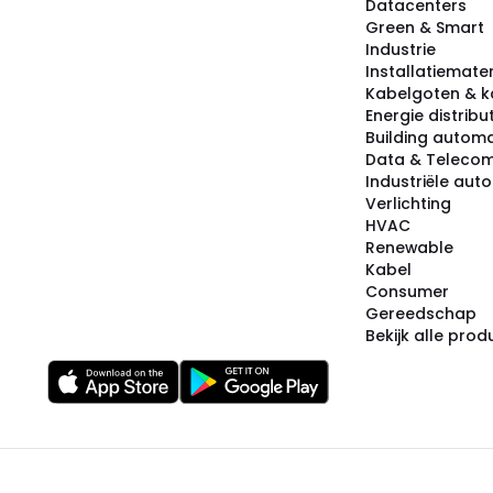
Datacenters
Green & Smart
Industrie
Installatiemater
Kabelgoten & k
Energie distribu
Building automa
Data & Teleco
Industriële aut
Verlichting
HVAC
Renewable
Kabel
Consumer
Gereedschap
Bekijk alle pro