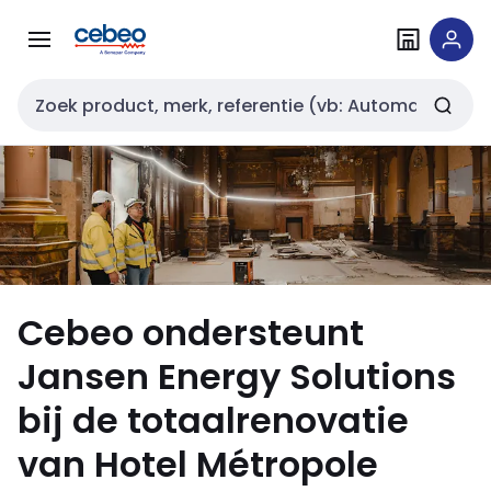
Overslaan
Overslaan
naar
naar
navigatie
inhoud
Zoekveld invoer
Cebeo ondersteunt
Jansen Energy Solutions
bij de totaalrenovatie
van Hotel Métropole