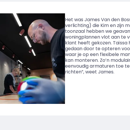
Het was James Van den Bossc
verlichting) die Kim en zijn 
toonzaal hebben we geava
woningplannen vlot aan te v
klant heeft gekozen.
Taïssa
h
gedaan door te opteren voor t
waar je op een flexibele ma
kan monteren. Zo’n modulai
eenvoudig armaturen toe te 
richten”, weet James.