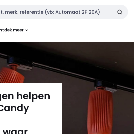
ntdek meer
gen helpen
 Candy
s
t waar