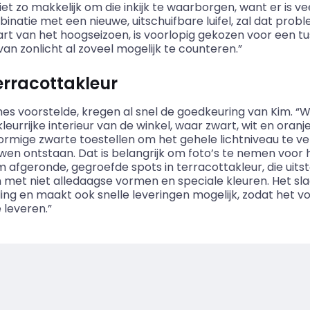
t zo makkelijk om die inkijk te waarborgen, want er is v
ombinatie met een nieuwe, uitschuifbare luifel, zal dat p
rt van het hoogseizoen, is voorlopig gekozen voor een t
an zonlicht al zoveel mogelijk te counteren.”
erracottakleur
es voorstelde, kregen al snel de goedkeuring van Kim. 
eurrijke interieur van de winkel, waar zwart, wit en oran
rmige zwarte toestellen om het gehele lichtniveau te v
n ontstaan. Dat is belangrijk om foto’s te nemen voor 
m
afgeronde, gegroefde spots in terracottakleur, die uit
len met niet alledaagse vormen en speciale kleuren. Het sl
ing en maakt ook snelle leveringen mogelijk, zodat het vo
 leveren.”