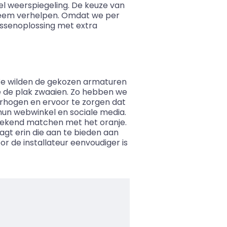
eel weerspiegeling. De keuze van
robleem verhelpen. Omdat we per
ussenoplossing met extra
“We wilden de gekozen armaturen
je de plak zwaaien. Zo hebben we
erhogen en ervoor te zorgen dat
hun webwinkel en sociale media.
stekend matchen met het oranje.
aagt erin die aan te bieden aan
or de installateur eenvoudiger is