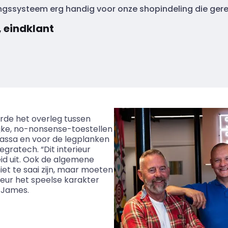
ingssysteem erg handig voor onze shopindeling die ger
 eindklant
rde het overleg tussen
jke, no-nonsense-toestellen
kassa en voor de legplanken
tegratech
. “Dit interieur
eid uit. Ook de algemene
et te saai zijn, maar moeten
eur het speelse karakter
 James.