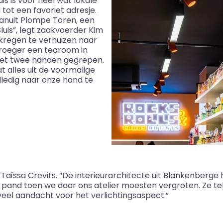
luis is voor heel wat lokale
tot een favoriet adresje.
vanuit Plompe Toren, een
luis”, legt zaakvoerder Kim
 kregen te verhuizen naar
roeger een tearoom in
met twee handen gegrepen.
 alles uit de voormalige
ledig naar onze hand te
p
Taïssa
Crevits
. “De interieurarchitecte uit Blankenberge
rig pand toen we daar ons atelier moesten vergroten. Ze 
veel aandacht voor het verlichtingsaspect.”
m