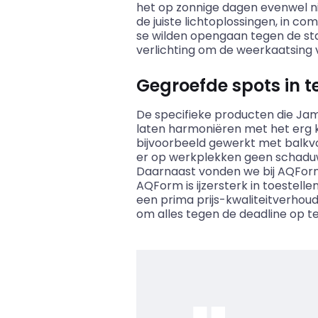
het op zonnige dagen evenwel nie
de juiste lichtoplossingen, in c
se wilden opengaan tegen de sta
verlichting om de weerkaatsing v
Gegroefde spots in t
De specifieke producten die Jam
laten harmoniëren met het erg kl
bijvoorbeeld gewerkt met balkvo
er op werkplekken geen schaduwe
Daarnaast vonden we bij
AQFor
AQForm
is ijzersterk in toestel
een prima prijs-kwaliteitverhoud
om alles tegen de deadline op te