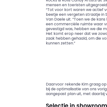
Rocks
&
Rolls Candy
Artists
uit S
mensen en toeristen uitgegroeid 
“Tot voor kort waren we actief 
beetje een vergeten straatje in S
Van Daele uit. “Toen we de kans
een commerciële ruimte waar v
gevestigd was, hebben we die 
Het komt erop neer dat we zowat
zaak hebben gehaald, om die vol
kunnen zetten.”
Daarvoor rekende Kim graag o
bij de optimalisatie van ons vo
aangepast plan uit, met daarbij 
Selectie in showroo