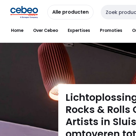
Overslaan
Overslaan
naar
naar
Alle producten
Zoekveld invoer
navigatie
inhoud
Home
Over Cebeo
Expertises
Promoties
O
Lichtoplossin
Rocks & Rolls
Artists in Slui
omtoveren to