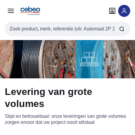
Overslaan
Overslaan
naar
naar
navigatie
inhoud
Zoekveld invoer
Levering van grote
volumes
Stipt en betrouwbaar: onze leveringen van grote volumes
zorgen ervoor dat uw project nooit stilstaat