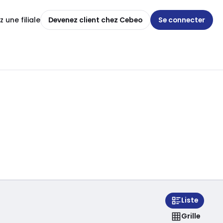
 une filiale
Devenez client chez Cebeo
Se connecter
Liste
Grille