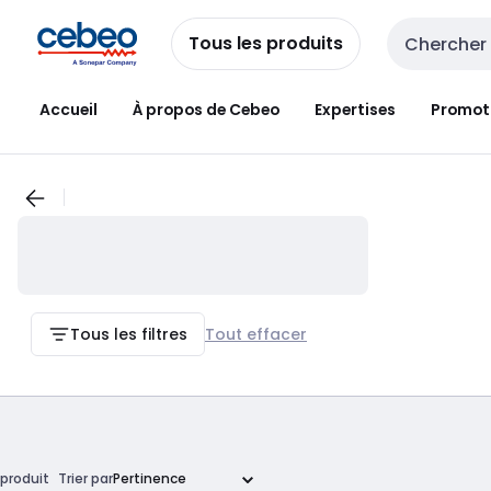
Passer à la
Passer
navigation
au
Tous les produits
Entrée de re
contenu
Accueil
À propos de Cebeo
Expertises
Promot
Tous les filtres
Tout effacer
produit
Trier par