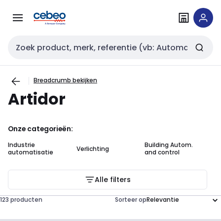
Overslaan
Overslaan
naar
naar
navigatie
inhoud
Zoekveld invoer
Breadcrumb bekijken
Artidor
Onze categorieën:
Industrie
Building Autom.
In
Verlichting
automatisatie
and control
ma
Alle filters
123 producten
Sorteer op