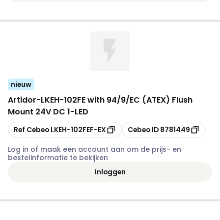
nieuw
Artidor
-
LKEH-102FE with 94/9/EC (ATEX) Flush
Mount 24V DC 1-LED
Kopiëren
Kopiëren
Ref Cebeo
LKEH-102FEF-EX
Cebeo ID
8781449
Log in of maak een account aan om de prijs- en
bestelinformatie te bekijken
Inloggen