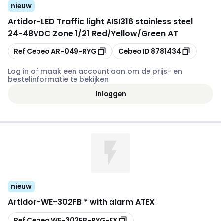
nieuw
Artidor
-
LED Traffic light AISI316 stainless steel
24-48VDC Zone 1/21 Red/Yellow/Green AT
Kopiëren
Kopiëren
Ref Cebeo
AR-049-RYG
Cebeo ID
8781434
Log in of maak een account aan om de prijs- en
bestelinformatie te bekijken
Inloggen
nieuw
Artidor
-
WE-302FB * with alarm ATEX
Kopiëren
Ref Cebeo
WE-302FB-RYG-EX