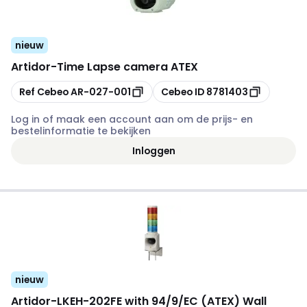
nieuw
Artidor
-
Time Lapse camera ATEX
Kopiëren
Kopiëren
Ref Cebeo
AR-027-001
Cebeo ID
8781403
Log in of maak een account aan om de prijs- en
bestelinformatie te bekijken
Inloggen
nieuw
Artidor
-
LKEH-202FE with 94/9/EC (ATEX) Wall