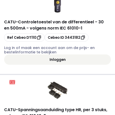
CATU
-
Controletoestel van de differentieel - 30
en 500mA - volgens norm IEC 61010-1
Kopiëren
Kopiëren
Ref Cebeo
DT110
Cebeo ID
3443182
Log in of maak een account aan om de prijs- en
bestelinformatie te bekijken
Inloggen
CATU
-
Spanningsaanduiding type HR, per 3 stuks,