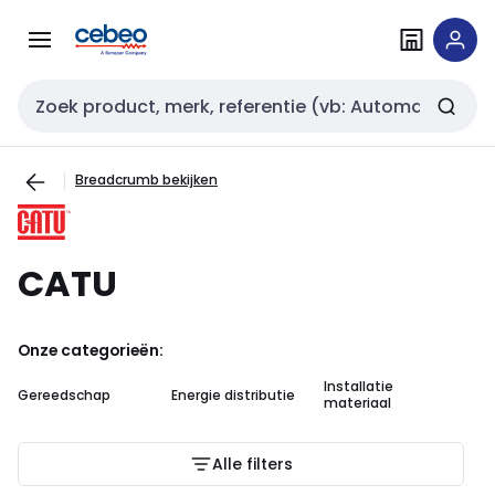
Overslaan
Overslaan
naar
naar
navigatie
inhoud
Zoekveld invoer
Breadcrumb bekijken
CATU
Onze categorieën:
Installatie
Gereedschap
Energie distributie
Ou
materiaal
Alle filters