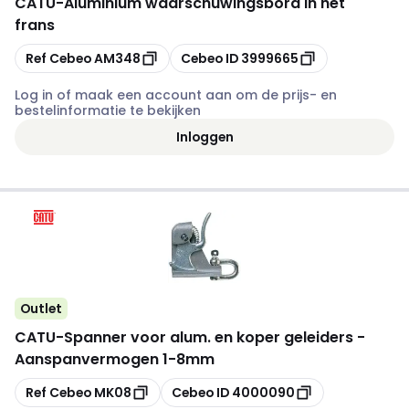
CATU
-
Aluminium waarschuwingsbord in het
frans
Kopiëren
Kopiëren
Ref Cebeo
AM348
Cebeo ID
3999665
Log in of maak een account aan om de prijs- en
bestelinformatie te bekijken
Inloggen
Outlet
CATU
-
Spanner voor alum. en koper geleiders -
Aanspanvermogen 1-8mm
Kopiëren
Kopiëren
Ref Cebeo
MK08
Cebeo ID
4000090