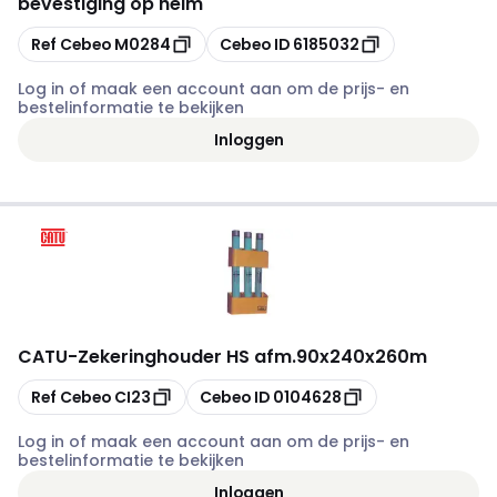
bevestiging op helm
Kopiëren
Kopiëren
Ref Cebeo
M0284
Cebeo ID
6185032
Log in of maak een account aan om de prijs- en
bestelinformatie te bekijken
Inloggen
CATU
-
Zekeringhouder HS afm.90x240x260m
Kopiëren
Kopiëren
Ref Cebeo
CI23
Cebeo ID
0104628
Log in of maak een account aan om de prijs- en
bestelinformatie te bekijken
Inloggen