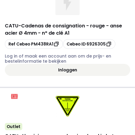
CATU
-
Cadenas de consignation - rouge - anse
acier Ø 4mm - n° de clé A1
Kopiëren
Kopiëren
Ref Cebeo
PM438RA1
Cebeo ID
6926305
Log in of maak een account aan om de prijs- en
bestelinformatie te bekijken
Inloggen
Outlet