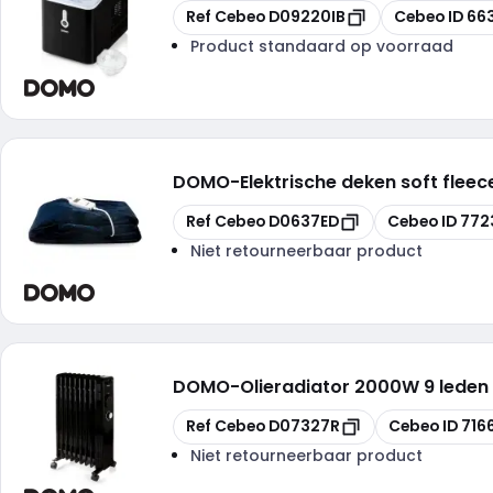
Kopiëren
Kopiëren
Ref Cebeo
D09220IB
Cebeo ID
66
Product standaard op voorraad
DOMO
-
Elektrische deken soft fleec
Kopiëren
Kopiëren
Ref Cebeo
D0637ED
Cebeo ID
772
Niet retourneerbaar product
DOMO
-
Olieradiator 2000W 9 leden
Kopiëren
Kopiëren
Ref Cebeo
D07327R
Cebeo ID
716
Niet retourneerbaar product