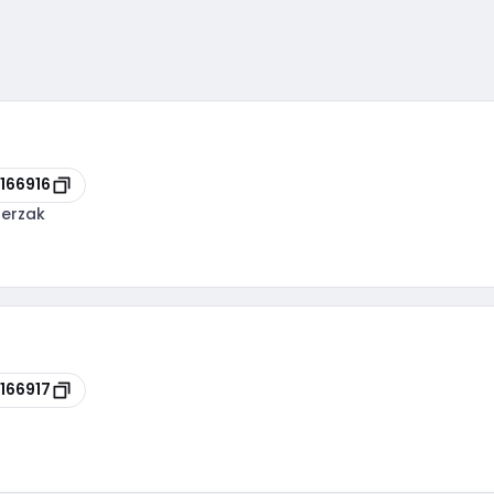
166916
gerzak
166917