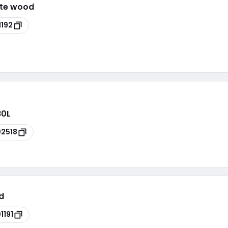
ite wood
1192
80L
2518
d
1191