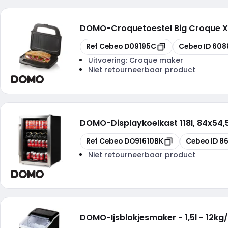
DOMO
-
Croquetoestel Big Croque X
Kopiëren
Kopiëren
Ref Cebeo
D09195C
Cebeo ID
608
Uitvoering:
Croque maker
Niet retourneerbaar product
DOMO
-
Displaykoelkast 118l, 84x54,
Kopiëren
Kopiëren
Ref Cebeo
DO91610BK
Cebeo ID
8
Niet retourneerbaar product
DOMO
-
Ijsblokjesmaker - 1,5l - 12k