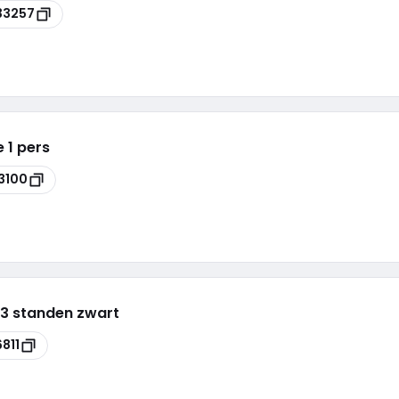
33257
e 1 pers
3100
 3 standen zwart
6811