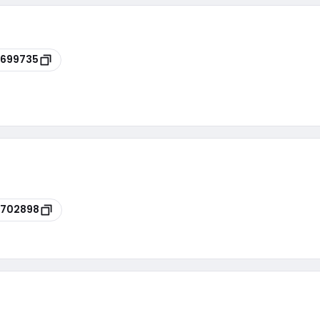
699735
8702898