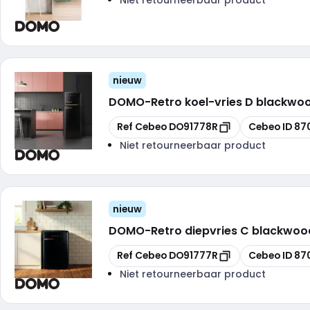
nieuw
DOMO
-
Retro koel-vries D blackwo
Kopiëren
Kopiëren
Ref Cebeo
DO91778R
Cebeo ID
87
Niet retourneerbaar product
nieuw
DOMO
-
Retro diepvries C blackwoo
Kopiëren
Kopiëren
Ref Cebeo
DO91777R
Cebeo ID
87
Niet retourneerbaar product