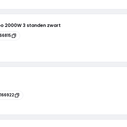
bo 2000W 3 standen zwart
66815
166922