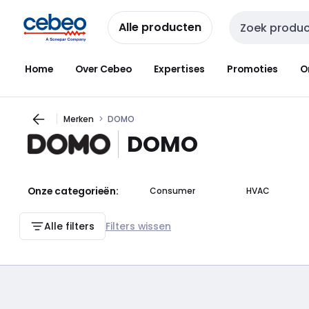
Overslaan
Overslaan
naar
naar
Alle producten
Zoekveld invoer
navigatie
inhoud
Home
Over Cebeo
Expertises
Promoties
O
Merken
DOMO
DOMO
Onze categorieën:
Consumer
HVAC
Alle filters
Filters wissen