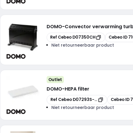
DOMO
-
Convector verwarming tur
Kopiëren
Kopiëren
Ref Cebeo
D07350CH
Cebeo ID
71
Niet retourneerbaar product
Outlet
DOMO
-
HEPA filter
Kopiëren
Kopiëren
Ref Cebeo
D07293S-HF
Cebeo ID
7
Niet retourneerbaar product