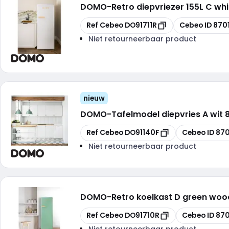
DOMO
-
Retro diepvriezer 155L C wh
Kopiëren
Kopiëren
Ref Cebeo
DO91711R
Cebeo ID
870
Niet retourneerbaar product
nieuw
DOMO
-
Tafelmodel diepvries A wit 
Kopiëren
Kopiëren
Ref Cebeo
DO91140F
Cebeo ID
870
Niet retourneerbaar product
DOMO
-
Retro koelkast D green woo
Kopiëren
Kopiëren
Ref Cebeo
DO91710R
Cebeo ID
870
Niet retourneerbaar product