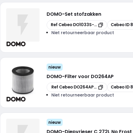
DOMO
-
Set stofzakken
Kopiëren
Kopiëren
Ref Cebeo
DO1033S-SET2
Cebeo ID
8
Niet retourneerbaar product
nieuw
DOMO
-
Filter voor DO264AP
Kopiëren
Kopiëren
Ref Cebeo
DO264AP-10
Cebeo ID
Niet retourneerbaar product
nieuw
DOMO
-
Diepvrieser C 272L No Frost