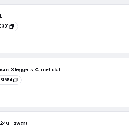
L
8301
5cm, 3 leggers, C, met slot
631684
g/24u - zwart