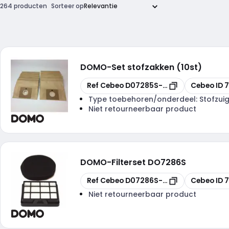
264 producten
Sorteer op
DOMO
-
Set stofzakken (10st)
Kopiëren
Kopiëren
Ref Cebeo
D07285S-SET2
Cebeo ID
7
Type toebehoren/onderdeel:
Stofzui
Niet retourneerbaar product
DOMO
-
Filterset DO7286S
Kopiëren
Kopiëren
Ref Cebeo
D07286S-SET
Cebeo ID
7
Niet retourneerbaar product