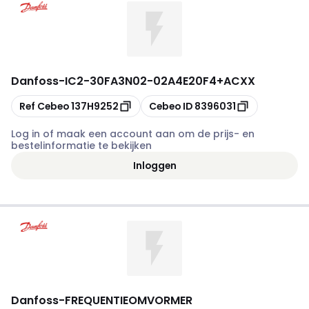
Danfoss
-
IC2-30FA3N02-02A4E20F4+ACXX
Kopiëren
Kopiëren
Ref Cebeo
137H9252
Cebeo ID
8396031
Log in of maak een account aan om de prijs- en
bestelinformatie te bekijken
Inloggen
Danfoss
-
FREQUENTIEOMVORMER