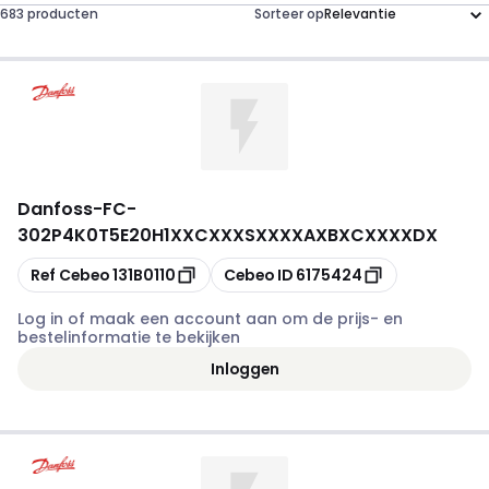
683 producten
Sorteer op
Danfoss
-
FC-
302P4K0T5E20H1XXCXXXSXXXXAXBXCXXXXDX
Kopiëren
Kopiëren
Ref Cebeo
131B0110
Cebeo ID
6175424
Log in of maak een account aan om de prijs- en
bestelinformatie te bekijken
Inloggen