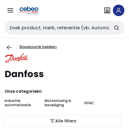
Overslaan
Overslaan
naar
naar
navigatie
inhoud
Zoekveld invoer
Breadcrumb bekijken
Danfoss
Onze categorieën:
Industrie
Motorsturing &
HVAC
Ou
automatisatie
beveiliging
Alle filters