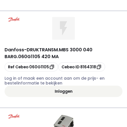
Danfoss
-
DRUKTRANSM.MBS 3000 0­40
BARG.060G1105 4­20 MA
Kopiëren
Kopiëren
Ref Cebeo
060G1105
Cebeo ID
8164318
Log in of maak een account aan om de prijs- en
bestelinformatie te bekijken
Inloggen