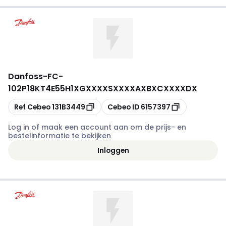
Danfoss
-
FC-
102P18KT4E55H1XGXXXXSXXXXAXBXCXXXXDX
Kopiëren
Kopiëren
Ref Cebeo
131B3449
Cebeo ID
6157397
Log in of maak een account aan om de prijs- en
bestelinformatie te bekijken
Inloggen