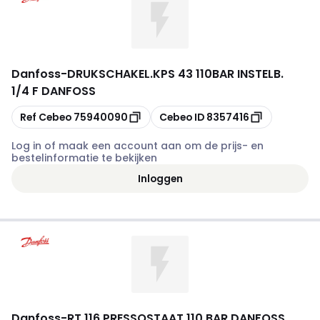
Danfoss
-
DRUKSCHAKEL.KPS 43 1­10BAR INSTELB.
1/4 F DANFOSS
Kopiëren
Kopiëren
Ref Cebeo
75940090
Cebeo ID
8357416
Log in of maak een account aan om de prijs- en
bestelinformatie te bekijken
Inloggen
Danfoss
-
RT 116 PRESSOSTAAT 110 BAR DANFOSS