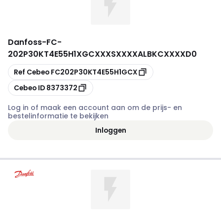
Danfoss
-
FC-
202P30KT4E55H1XGCXXXSXXXXALBKCXXXXD0
Kopiëren
Ref Cebeo
FC202P30KT4E55H1GCX
Kopiëren
Cebeo ID
8373372
Log in of maak een account aan om de prijs- en
bestelinformatie te bekijken
Inloggen