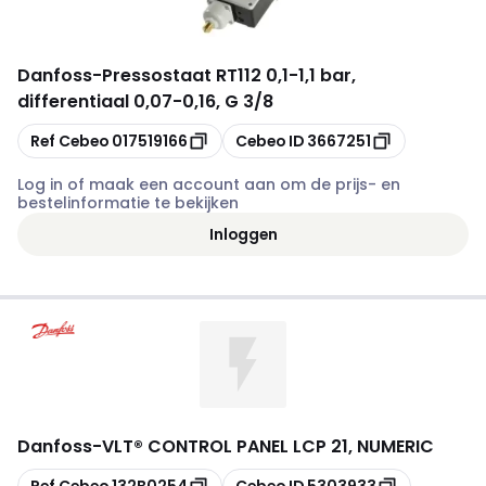
Danfoss
-
Pressostaat RT112 0,1-1,1 bar,
differentiaal 0,07-0,16, G 3/8
Kopiëren
Kopiëren
Ref Cebeo
017519166
Cebeo ID
3667251
Log in of maak een account aan om de prijs- en
bestelinformatie te bekijken
Inloggen
Danfoss
-
VLT® CONTROL PANEL LCP 21, NUMERIC
Kopiëren
Kopiëren
Ref Cebeo
132B0254
Cebeo ID
5303933