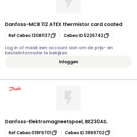
Danfoss
-
MCB 112 ATEX thermistor card coated
Kopiëren
Kopiëren
Ref Cebeo
130B1137
Cebeo ID
5226742
Log in of maak een account aan om de prijs- en
bestelinformatie te bekijken
Inloggen
Danfoss
-
Elektromagneetspoel, BE230AS,
Kopiëren
Kopiëren
Ref Cebeo
018F6701
Cebeo ID
3869702