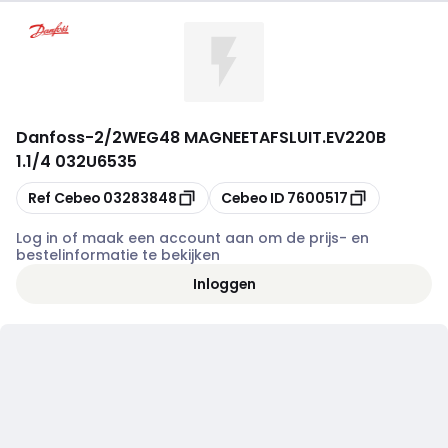
Danfoss
-
2/2WEG48 MAGNEETAFSLUIT.EV220B
1.1/4 032U6535
Kopiëren
Kopiëren
Ref Cebeo
03283848
Cebeo ID
7600517
Log in of maak een account aan om de prijs- en
bestelinformatie te bekijken
Inloggen