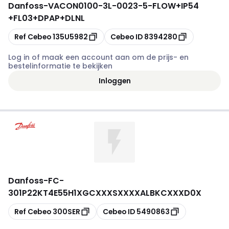
Danfoss
-
VACON0100-3L-0023-5-FLOW+IP54
+FL03+DPAP+DLNL
Kopiëren
Kopiëren
Ref Cebeo
135U5982
Cebeo ID
8394280
Log in of maak een account aan om de prijs- en
bestelinformatie te bekijken
Inloggen
Danfoss
-
FC-
301P22KT4E55H1XGCXXXSXXXXALBKCXXXD0X
Kopiëren
Kopiëren
Ref Cebeo
300SER
Cebeo ID
5490863