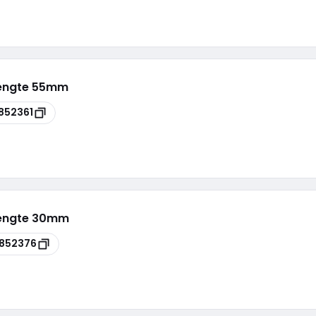
lengte 55mm
852361
lengte 30mm
852376