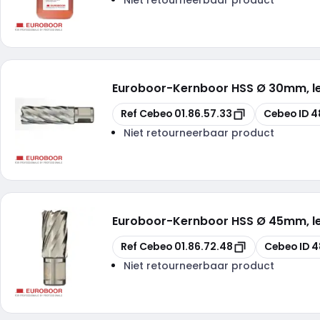
Euroboor
-
Kernboor HSS Ø 30mm, 
Kopiëren
Kopiëren
Ref Cebeo
01.86.57.33
Cebeo ID
4
Niet retourneerbaar product
Euroboor
-
Kernboor HSS Ø 45mm, 
Kopiëren
Kopiëren
Ref Cebeo
01.86.72.48
Cebeo ID
4
Niet retourneerbaar product