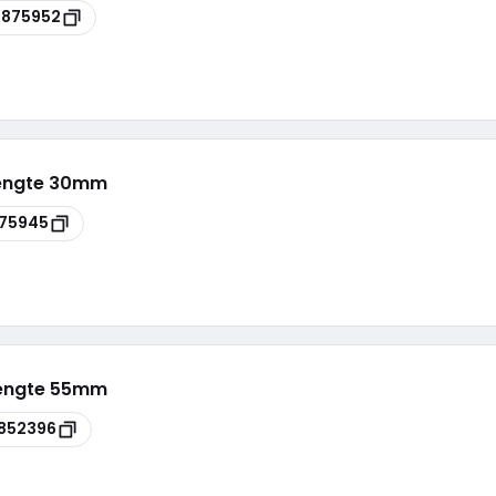
4875952
lengte 30mm
75945
lengte 55mm
852396