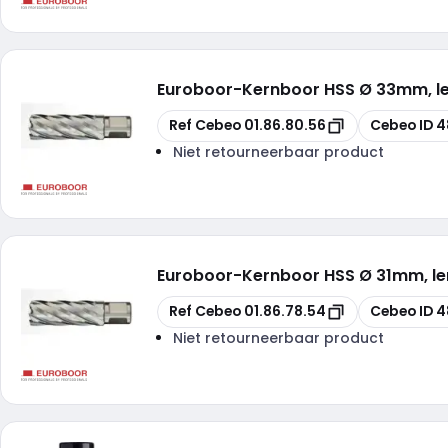
Euroboor
-
Kernboor HSS Ø 33mm, 
Kopiëren
Kopiëren
Ref Cebeo
01.86.80.56
Cebeo ID
4
Niet retourneerbaar product
Euroboor
-
Kernboor HSS Ø 31mm, l
Kopiëren
Kopiëren
Ref Cebeo
01.86.78.54
Cebeo ID
4
Niet retourneerbaar product