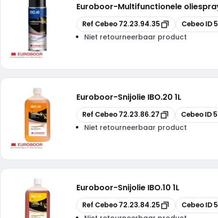
Euroboor
-
Multifunctionele oliespr
Kopiëren
Kopiëren
Ref Cebeo
72.23.94.35
Cebeo ID
5
Niet retourneerbaar product
Euroboor
-
Snijolie IBO.20 1L
Kopiëren
Kopiëren
Ref Cebeo
72.23.86.27
Cebeo ID
5
Niet retourneerbaar product
Euroboor
-
Snijolie IBO.10 1L
Kopiëren
Kopiëren
Ref Cebeo
72.23.84.25
Cebeo ID
5
Niet retourneerbaar product