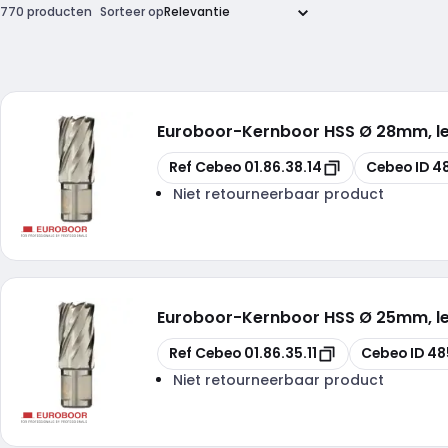
770 producten
Sorteer op
Euroboor
-
Kernboor HSS Ø 28mm, 
Kopiëren
Kopiëren
Ref Cebeo
01.86.38.14
Cebeo ID
4
Niet retourneerbaar product
Euroboor
-
Kernboor HSS Ø 25mm, 
Kopiëren
Kopiëren
Ref Cebeo
01.86.35.11
Cebeo ID
48
Niet retourneerbaar product