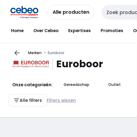
Overslaan
Overslaan
naar
naar
Alle producten
Zoekveld invoer
navigatie
inhoud
Home
Over Cebeo
Expertises
Promoties
O
Merken
Euroboor
Euroboor
Onze categorieën:
Gereedschap
Outlet
Alle filters
Filters wissen