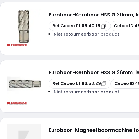
Euroboor
-
Kernboor HSS Ø 30mm, 
Kopiëren
Kopiëren
Ref Cebeo
01.86.40.16
Cebeo ID
4
Niet retourneerbaar product
Euroboor
-
Kernboor HSS Ø 26mm, 
Kopiëren
Kopiëren
Ref Cebeo
01.86.53.29
Cebeo ID
4
Niet retourneerbaar product
Euroboor
-
Magneetboormachine t