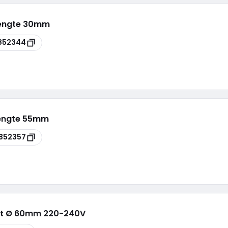
lengte 30mm
852344
lengte 55mm
852357
ot Ø 60mm 220-240V