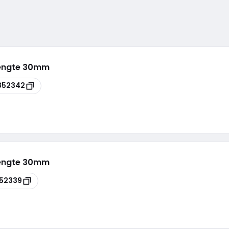
lengte 30mm
852342
lengte 30mm
52339