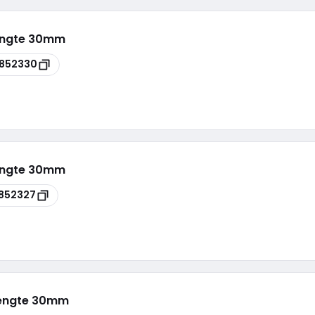
engte 30mm
852330
engte 30mm
852327
lengte 30mm