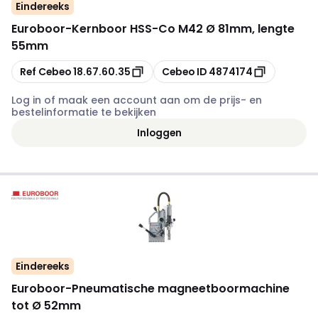
Eindereeks
Euroboor
-
Kernboor HSS-Co M42 Ø 81mm, lengte
55mm
Kopiëren
Kopiëren
Ref Cebeo
18.67.60.35
Cebeo ID
4874174
Log in of maak een account aan om de prijs- en
bestelinformatie te bekijken
Inloggen
Eindereeks
Euroboor
-
Pneumatische magneetboormachine
tot Ø 52mm