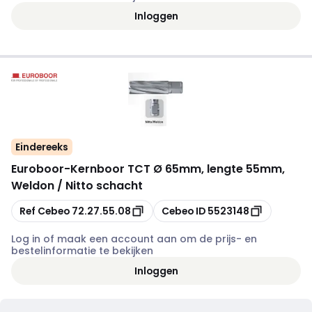
Inloggen
Eindereeks
Euroboor
-
Kernboor TCT Ø 65mm, lengte 55mm,
Weldon / Nitto schacht
Kopiëren
Kopiëren
Ref Cebeo
72.27.55.08
Cebeo ID
5523148
Log in of maak een account aan om de prijs- en
bestelinformatie te bekijken
Inloggen