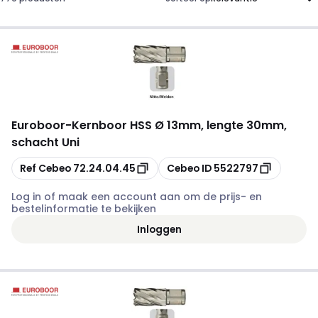
Euroboor
-
Kernboor HSS Ø 13mm, lengte 30mm,
schacht Uni
Kopiëren
Kopiëren
Ref Cebeo
72.24.04.45
Cebeo ID
5522797
Log in of maak een account aan om de prijs- en
bestelinformatie te bekijken
Inloggen