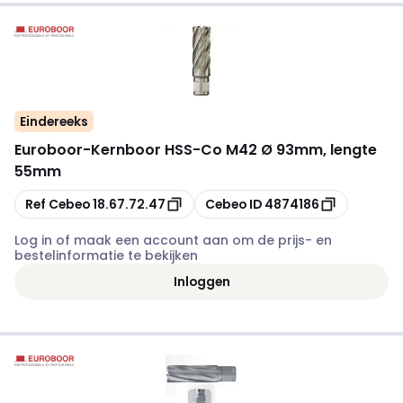
Eindereeks
Euroboor
-
Kernboor HSS-Co M42 Ø 93mm, lengte
55mm
Kopiëren
Kopiëren
Ref Cebeo
18.67.72.47
Cebeo ID
4874186
Log in of maak een account aan om de prijs- en
bestelinformatie te bekijken
Inloggen