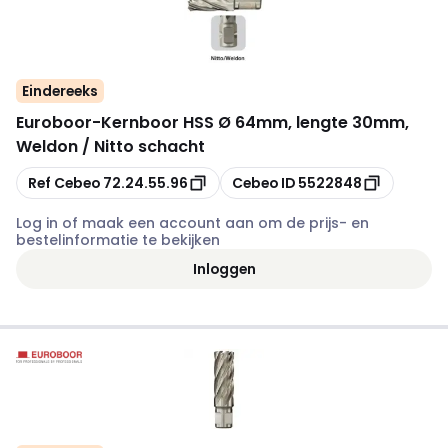
Eindereeks
Euroboor
-
Kernboor HSS Ø 64mm, lengte 30mm,
Weldon / Nitto schacht
Kopiëren
Kopiëren
Ref Cebeo
72.24.55.96
Cebeo ID
5522848
Log in of maak een account aan om de prijs- en
bestelinformatie te bekijken
Inloggen