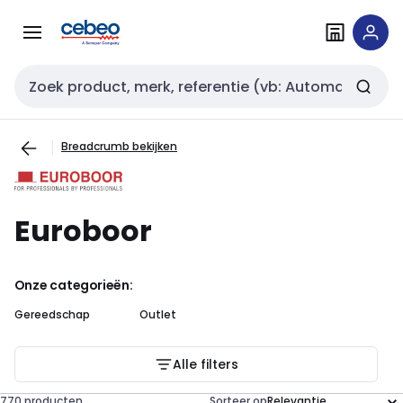
Overslaan
Overslaan
naar
naar
navigatie
inhoud
Zoekveld invoer
Breadcrumb bekijken
Euroboor
Onze categorieën:
Gereedschap
Outlet
Alle filters
770 producten
Sorteer op