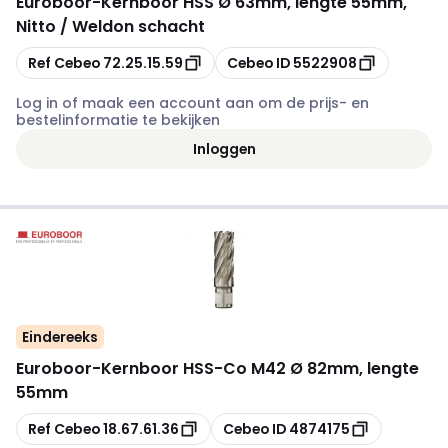
Euroboor
-
Kernboor HSS Ø 63mm, lengte 55mm,
Nitto / Weldon schacht
Kopiëren
Kopiëren
Ref Cebeo
72.25.15.59
Cebeo ID
5522908
Log in of maak een account aan om de prijs- en
bestelinformatie te bekijken
Inloggen
Eindereeks
Euroboor
-
Kernboor HSS-Co M42 Ø 82mm, lengte
55mm
Kopiëren
Kopiëren
Ref Cebeo
18.67.61.36
Cebeo ID
4874175