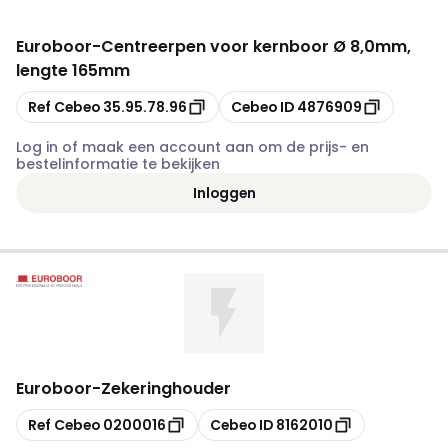
Euroboor
-
Centreerpen voor kernboor Ø 8,0mm,
lengte 165mm
Kopiëren
Kopiëren
Ref Cebeo
35.95.78.96
Cebeo ID
4876909
Log in of maak een account aan om de prijs- en
bestelinformatie te bekijken
Inloggen
Euroboor
-
Zekeringhouder
Kopiëren
Kopiëren
Ref Cebeo
0200016
Cebeo ID
8162010