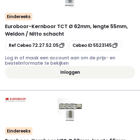
Eindereeks
Euroboor
-
Kernboor TCT Ø 62mm, lengte 55mm,
Weldon / Nitto schacht
Kopiëren
Kopiëren
Ref Cebeo
72.27.52.05
Cebeo ID
5523145
Log in of maak een account aan om de prijs- en
bestelinformatie te bekijken
Inloggen
Eindereeks