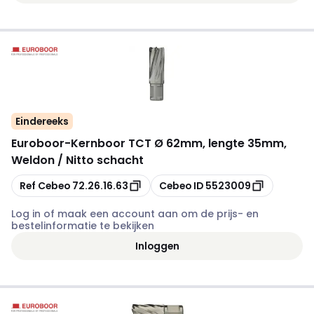
Eindereeks
Euroboor
-
Kernboor TCT Ø 62mm, lengte 35mm,
Weldon / Nitto schacht
Kopiëren
Kopiëren
Ref Cebeo
72.26.16.63
Cebeo ID
5523009
Log in of maak een account aan om de prijs- en
bestelinformatie te bekijken
Inloggen