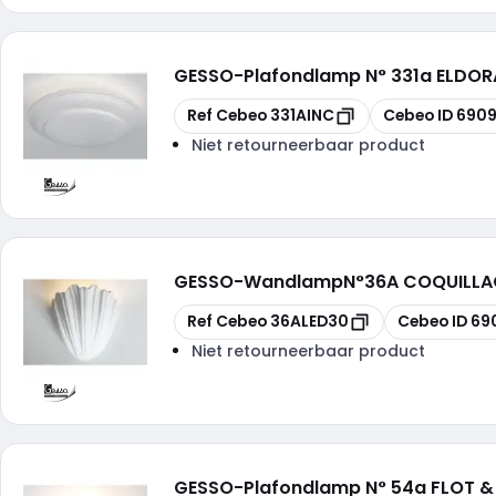
GESSO
-
Plafondlamp N° 331a ELDO
Kopiëren
Kopiëren
Ref Cebeo
331AINC
Cebeo ID
6909
Niet retourneerbaar product
GESSO
-
WandlampN°36A COQUILLAG
Kopiëren
Kopiëren
Ref Cebeo
36ALED30
Cebeo ID
69
Niet retourneerbaar product
GESSO
-
Plafondlamp N° 54a FLOT 