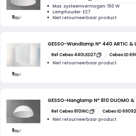
Max. systeemvermogen:
150 W
Lamphouder:
E27
Niet retourneerbaar product
GESSO
-
Wandlamp N° 440 ARTIC & 
Kopiëren
Kopiëren
Ref Cebeo
440LED27
Cebeo ID
69
Niet retourneerbaar product
GESSO
-
Hanglamp N° 810 DUOMO & 
Kopiëren
Kopiëren
Ref Cebeo
810INC
Cebeo ID
69092
Niet retourneerbaar product