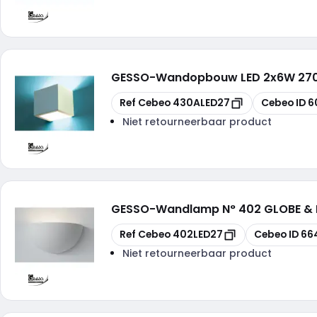
GESSO
-
Wandopbouw LED 2x6W 27
Kopiëren
Kopiëren
Ref Cebeo
430ALED27
Cebeo ID
6
Niet retourneerbaar product
GESSO
-
Wandlamp N° 402 GLOBE & 
Kopiëren
Kopiëren
Ref Cebeo
402LED27
Cebeo ID
66
Niet retourneerbaar product