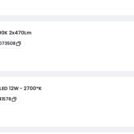
00K 2x470Lm
073508
LED 12W - 2700°K
41578