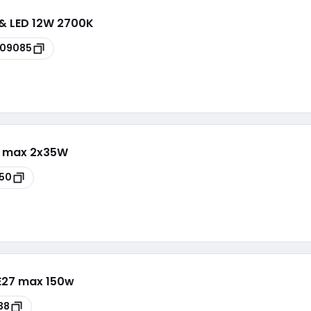
& LED 12W 2700K
09085
9 max 2x35W
50
E27 max 150w
38