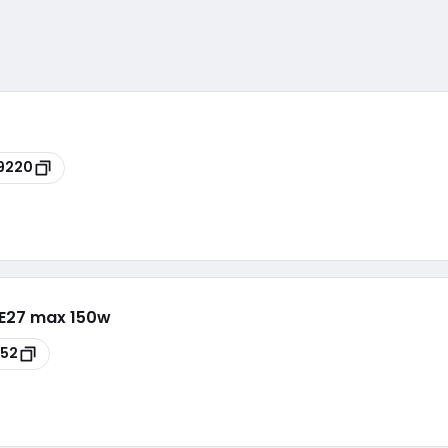
9220
E27 max 150w
52