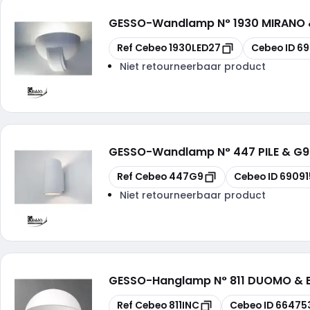
GESSO
-
Wandlamp N° 1930 MIRANO 
Kopiëren
Kopiëren
Ref Cebeo
1930LED27
Cebeo ID
69
Niet retourneerbaar product
GESSO
-
Wandlamp N° 447 PILE & G
Kopiëren
Kopiëren
Ref Cebeo
447G9
Cebeo ID
69091
Niet retourneerbaar product
GESSO
-
Hanglamp N° 811 DUOMO & 
Kopiëren
Kopiëren
Ref Cebeo
811INC
Cebeo ID
66475