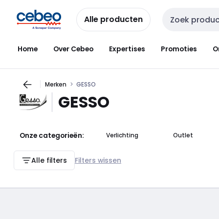
Overslaan
Overslaan
naar
naar
Alle producten
Zoekveld invoer
navigatie
inhoud
Home
Over Cebeo
Expertises
Promoties
O
Merken
GESSO
GESSO
Onze categorieën:
Verlichting
Outlet
Alle filters
Filters wissen