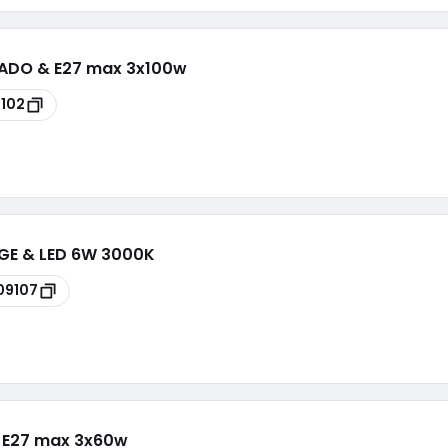
RADO & E27 max 3x100w
102
E & LED 6W 3000K
09107
& E27 max 3x60w