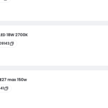
LED 18W 2700K
09143
E27 max 150w
41