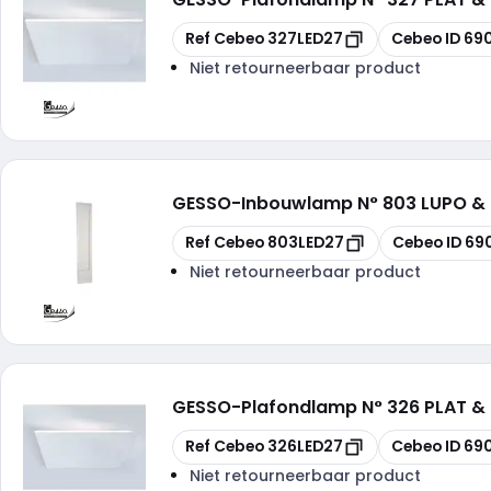
Kopiëren
Kopiëren
Ref Cebeo
327LED27
Cebeo ID
69
Niet retourneerbaar product
GESSO
-
Inbouwlamp N° 803 LUPO &
Kopiëren
Kopiëren
Ref Cebeo
803LED27
Cebeo ID
69
Niet retourneerbaar product
GESSO
-
Plafondlamp N° 326 PLAT &
Kopiëren
Kopiëren
Ref Cebeo
326LED27
Cebeo ID
69
Niet retourneerbaar product