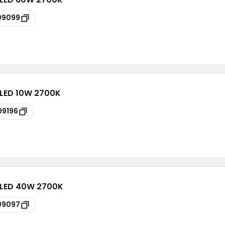
09099
 LED 10W 2700K
09196
 LED 40W 2700K
09097