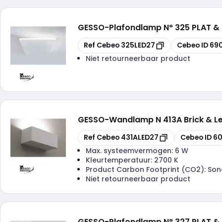
GESSO
-
Plafondlamp N° 325 PLAT &
Kopiëren
Kopiëren
Ref Cebeo
325LED27
Cebeo ID
69
Niet retourneerbaar product
GESSO
-
Wandlamp N 413A Brick & 
Kopiëren
Kopiëren
Ref Cebeo
431ALED27
Cebeo ID
60
Max. systeemvermogen:
6 W
Kleurtemperatuur:
2700 K
Product Carbon Footprint (CO2):
Son
Niet retourneerbaar product
GESSO
-
Plafondlamp N° 327 PLAT &