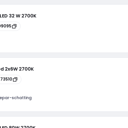
 LED 32 W 2700K
09095
Led 2x6W 2700K
73510
epar-schatting
 LED 80W 2700K