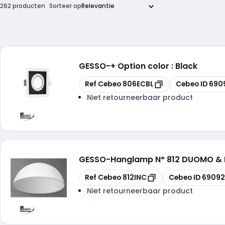
262 producten
Sorteer op
GESSO
-
+ Option color : Black
Kopiëren
Kopiëren
Ref Cebeo
806ECBL
Cebeo ID
690
Niet retourneerbaar product
GESSO
-
Hanglamp N° 812 DUOMO & 
Kopiëren
Kopiëren
Ref Cebeo
812INC
Cebeo ID
69092
Niet retourneerbaar product