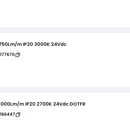
750Lm/m IP20 3000K 24Vdc
177670
1000Lm/m IP20 2700K 24Vdc DOTFR
166447