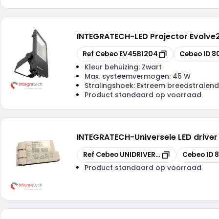
INTEGRATECH
-
LED Projector Evolv
Kopiëren
Kopiëren
Ref Cebeo
EV45B1204
Cebeo ID
8
Kleur behuizing:
Zwart
Max. systeemvermogen:
45 W
Stralingshoek:
Extreem breedstralend
Product standaard op voorraad
INTEGRATECH
-
Universele LED driver
Kopiëren
Kopiëren
Ref Cebeo
UNIDRIVER50-2
Cebeo ID
8
Product standaard op voorraad