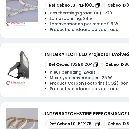
Kopiëren
Kopiëren
Ref Cebeo
LS-PER100IP2030DF
Cebeo ID
8
Beschermingsgraad (IP):
IP20
Lampspanning:
24 V
Lampvermogen per meter:
9.6 W
Product standaard op voorraad
INTEGRATECH
-
LED Projector Evolv
Kopiëren
Kopiëren
Ref Cebeo
EV25B1204
Cebeo ID
80
Kleur behuizing:
Zwart
Max. systeemvermogen:
25 W
Product Carbon Footprint (CO2):
Son
Product standaard op voorraad
INTEGRATECH
-
STRIP PERFORMANCE 
Kopiëren
Kopiëren
Ref Cebeo
LS-PER175IP2030
Cebeo ID
8