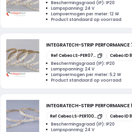
Beschermingsgraad (IP):
IP20
Lampspanning:
24 V
Lampvermogen per meter:
12 W
Product standaard op voorraad
INTEGRATECH
-
STRIP PERFORMANCE 
Kopiëren
Kopiëren
Ref Cebeo
LS-PER075IP2030
Cebeo ID
8
Beschermingsgraad (IP):
IP20
Lampspanning:
24 V
Lampvermogen per meter:
5.2 W
Product standaard op voorraad
INTEGRATECH
-
STRIP PERFORMANCE 
Kopiëren
Kopiëren
Ref Cebeo
LS-PER100IP2027DF
Cebeo ID
8
Beschermingsgraad (IP):
IP20
Lampspanning:
24 V