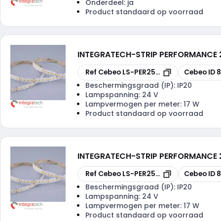
Onderdeel:
ja
Product standaard op voorraad
INTEGRATECH
-
STRIP PERFORMANCE 
Kopiëren
Kopiëren
Ref Cebeo
LS-PER250IP2027DF
Cebeo ID
8
Beschermingsgraad (IP):
IP20
Lampspanning:
24 V
Lampvermogen per meter:
17 W
Product standaard op voorraad
INTEGRATECH
-
STRIP PERFORMANCE
Kopiëren
Kopiëren
Ref Cebeo
LS-PER250IP2030DF
Cebeo ID
8
Beschermingsgraad (IP):
IP20
Lampspanning:
24 V
Lampvermogen per meter:
17 W
Product standaard op voorraad