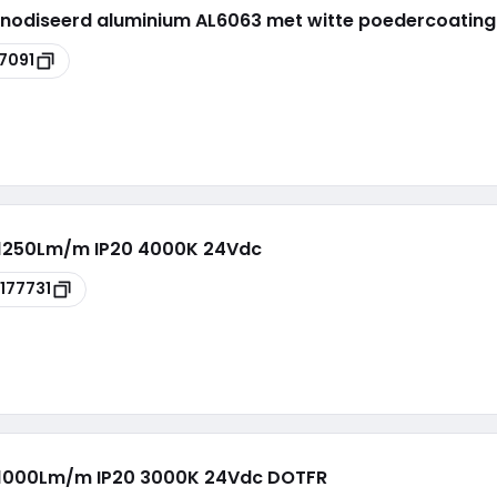
eanodiseerd aluminium AL6063 met witte poedercoating
7091
1250Lm/m IP20 4000K 24Vdc
177731
1000Lm/m IP20 3000K 24Vdc DOTFR