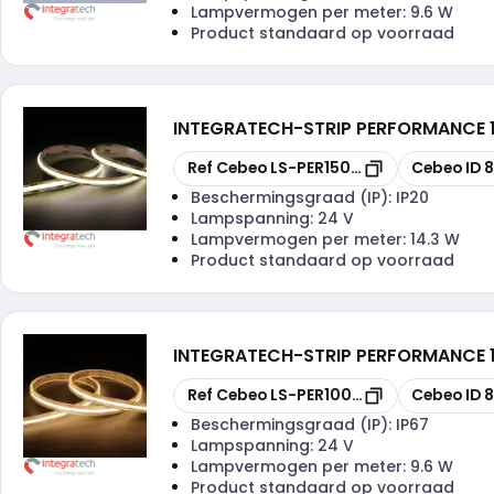
Lampvermogen per meter:
9.6 W
Product standaard op voorraad
INTEGRATECH
-
STRIP PERFORMANCE 
Kopiëren
Kopiëren
Ref Cebeo
LS-PER150IP2030COB
Cebeo ID
8
Beschermingsgraad (IP):
IP20
Lampspanning:
24 V
Lampvermogen per meter:
14.3 W
Product standaard op voorraad
INTEGRATECH
-
STRIP PERFORMANCE 
Kopiëren
Kopiëren
Ref Cebeo
LS-PER100IP6730COB
Cebeo ID
8
Beschermingsgraad (IP):
IP67
Lampspanning:
24 V
Lampvermogen per meter:
9.6 W
Product standaard op voorraad