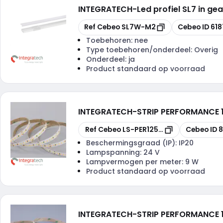
INTEGRATECH
-
Led profiel SL7 in g
Kopiëren
Kopiëren
Ref Cebeo
SL7W-M2
Cebeo ID
618
Toebehoren:
nee
Type toebehoren/onderdeel:
Overig
Onderdeel:
ja
Product standaard op voorraad
INTEGRATECH
-
STRIP PERFORMANCE 
Kopiëren
Kopiëren
Ref Cebeo
LS-PER125IP2040
Cebeo ID
8
Beschermingsgraad (IP):
IP20
Lampspanning:
24 V
Lampvermogen per meter:
9 W
Product standaard op voorraad
INTEGRATECH
-
STRIP PERFORMANCE 