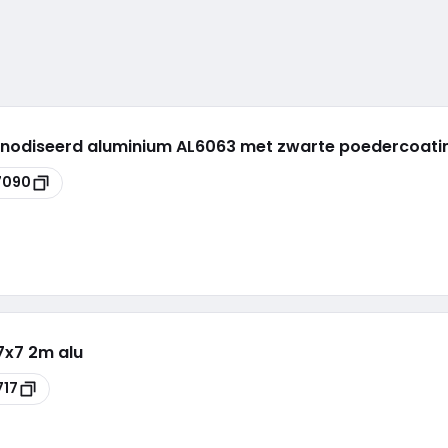
geanodiseerd aluminium AL6063 met zwarte poedercoat
7090
17x7 2m alu
717