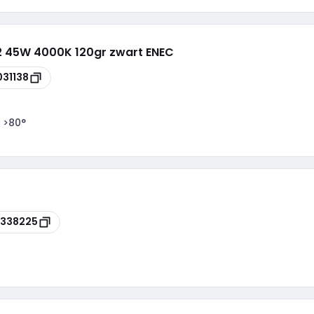
e2 45W 4000K 120gr zwart ENEC
031138
 >80°
338225