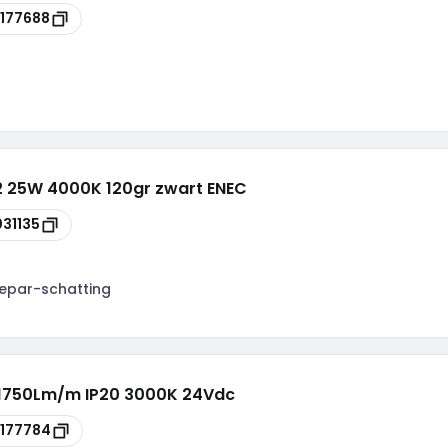
177688
e2 25W 4000K 120gr zwart ENEC
31135
epar-schatting
1750Lm/m IP20 3000K 24Vdc
177784