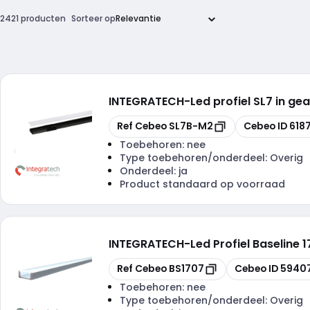
2421 producten
Sorteer op
INTEGRATECH
-
Led profiel SL7 in 
Kopiëren
Kopiëren
Ref Cebeo
SL7B-M2
Cebeo ID
618
Toebehoren:
nee
Type toebehoren/onderdeel:
Overig
Onderdeel:
ja
Product standaard op voorraad
INTEGRATECH
-
Led Profiel Baseline 
Kopiëren
Kopiëren
Ref Cebeo
BS1707
Cebeo ID
5940
Toebehoren:
nee
Type toebehoren/onderdeel:
Overig