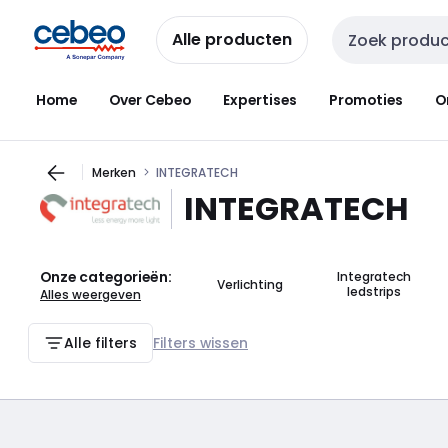
Overslaan
Overslaan
naar
naar
Alle producten
Zoekveld invoer
navigatie
inhoud
Home
Over Cebeo
Expertises
Promoties
O
Merken
INTEGRATECH
INTEGRATECH
Onze categorieën:
Integratech
Verlichting
ledstrips
Alles weergeven
Alle filters
Filters wissen