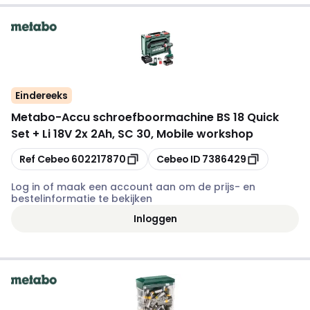
Eindereeks
Metabo
-
Accu schroefboormachine BS 18 Quick
Set + Li 18V 2x 2Ah, SC 30, Mobile workshop
Kopiëren
Kopiëren
Ref Cebeo
602217870
Cebeo ID
7386429
Log in of maak een account aan om de prijs- en
bestelinformatie te bekijken
Inloggen