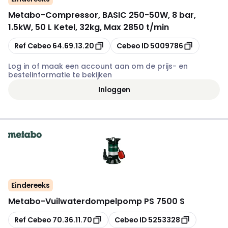
Metabo
-
Compressor, BASIC 250-50W, 8 bar,
1.5kW, 50 L Ketel, 32kg, Max 2850 t/min
Kopiëren
Kopiëren
Ref Cebeo
64.69.13.20
Cebeo ID
5009786
Log in of maak een account aan om de prijs- en
bestelinformatie te bekijken
Inloggen
Eindereeks
Metabo
-
Vuilwaterdompelpomp PS 7500 S
Kopiëren
Kopiëren
Ref Cebeo
70.36.11.70
Cebeo ID
5253328