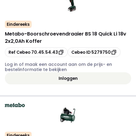
Eindereeks
Metabo
-
Boorschroevendraaier BS 18 Quick Li 18v
2x2,0Ah Koffer
Kopiëren
Kopiëren
Ref Cebeo
70.45.54.43
Cebeo ID
5279750
Log in of maak een account aan om de prijs- en
bestelinformatie te bekijken
Inloggen
Eindereeks