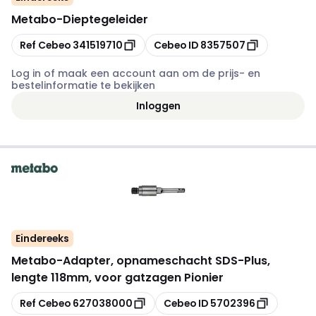
Metabo
-
Dieptegeleider
Kopiëren
Kopiëren
Ref Cebeo
341519710
Cebeo ID
8357507
Log in of maak een account aan om de prijs- en
bestelinformatie te bekijken
Inloggen
Eindereeks
Metabo
-
Adapter, opnameschacht SDS-Plus,
lengte 118mm, voor gatzagen Pionier
Kopiëren
Kopiëren
Ref Cebeo
627038000
Cebeo ID
5702396