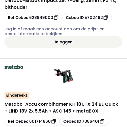
Metabo
-
Bitbox Impact 29, 7-delig, 29mm, PZ Tx,
bithouder
Kopiëren
Kopiëren
Ref Cebeo
628849000
Cebeo ID
5702492
Log in of maak een account aan om de prijs- en
bestelinformatie te bekijken
Inloggen
Eindereeks
Metabo
-
Accu combihamer KH 18 LTX 24 BL Quick
+ LiHD 18V 2x 5,5Ah + ASC 145 + metaBOX
Kopiëren
Kopiëren
Ref Cebeo
601714660
Cebeo ID
7386401