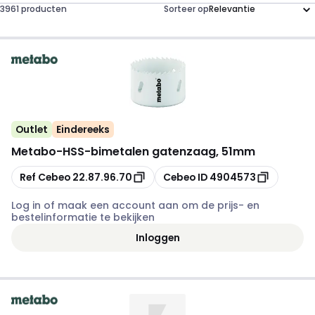
3961 producten
Sorteer op
Outlet
Eindereeks
Metabo
-
HSS-bimetalen gatenzaag, 51mm
Kopiëren
Kopiëren
Ref Cebeo
22.87.96.70
Cebeo ID
4904573
Log in of maak een account aan om de prijs- en
bestelinformatie te bekijken
Inloggen