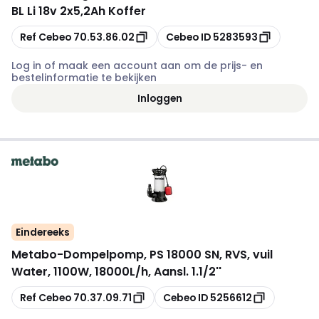
BL Li 18v 2x5,2Ah Koffer
Kopiëren
Kopiëren
Ref Cebeo
70.53.86.02
Cebeo ID
5283593
Log in of maak een account aan om de prijs- en
bestelinformatie te bekijken
Inloggen
Eindereeks
Metabo
-
Dompelpomp, PS 18000 SN, RVS, vuil
Water, 1100W, 18000L/h, Aansl. 1.1/2''
Kopiëren
Kopiëren
Ref Cebeo
70.37.09.71
Cebeo ID
5256612