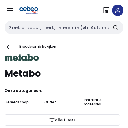
Overslaan
Overslaan
naar
naar
navigatie
inhoud
Zoekveld invoer
Breadcrumb bekijken
Metabo
Onze categorieën:
Installatie
In
Gereedschap
Outlet
materiaal
au
Alle filters