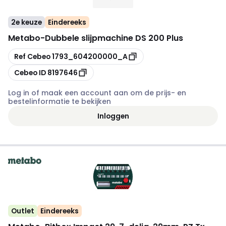
2e keuze
Eindereeks
Metabo
-
Dubbele slijpmachine DS 200 Plus
Kopiëren
Ref Cebeo
1793_604200000_A
Kopiëren
Cebeo ID
8197646
Log in of maak een account aan om de prijs- en
bestelinformatie te bekijken
Inloggen
Outlet
Eindereeks