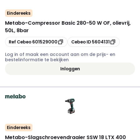
Eindereeks
Metabo
-
Compressor Basic 280-50 W OF, olievrij,
50L, 8bar
Kopiëren
Kopiëren
Ref Cebeo
601529000
Cebeo ID
5604131
Log in of maak een account aan om de prijs- en
bestelinformatie te bekijken
Inloggen
Eindereeks
Metabo
-
Slagschroevendraaier SSW 18 LTX 400