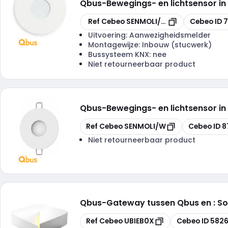
Qbus
-
Bewegings- en lichtsensor in
Kopiëren
Kopiëren
Ref Cebeo
SENMOLI/RW
Cebeo ID
7
Uitvoering:
Aanwezigheidsmelder
Montagewijze:
Inbouw (stucwerk)
Bussysteem KNX:
nee
Niet retourneerbaar product
Qbus
-
Bewegings- en lichtsensor in
Kopiëren
Kopiëren
Ref Cebeo
SENMOLI/W
Cebeo ID
8
Niet retourneerbaar product
Qbus
-
Gateway tussen Qbus en : Son
Kopiëren
Kopiëren
Ref Cebeo
UBIEB0X
Cebeo ID
5826