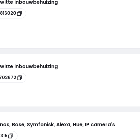
 witte inbouwbehuizing
816020
 witte inbouwbehuizing
702672
os, Bose, Symfonisk, Alexa, Hue, IP camera's
315