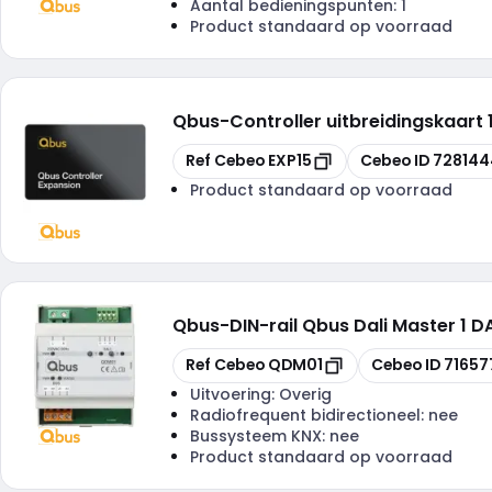
Aantal bedieningspunten:
1
Product standaard op voorraad
Qbus
-
Controller uitbreidingskaart
Kopiëren
Kopiëren
Ref Cebeo
EXP15
Cebeo ID
728144
Product standaard op voorraad
Qbus
-
DIN-rail Qbus Dali Master 1 
Kopiëren
Kopiëren
Ref Cebeo
QDM01
Cebeo ID
71657
Uitvoering:
Overig
Radiofrequent bidirectioneel:
nee
Bussysteem KNX:
nee
Product standaard op voorraad