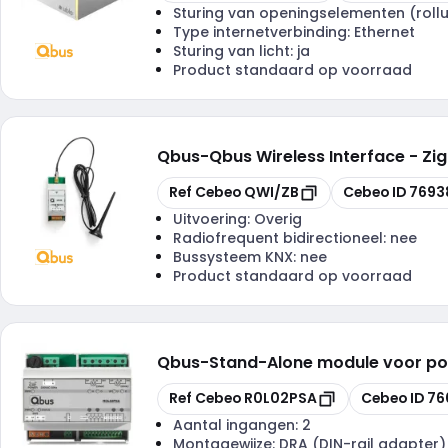
Sturing van openingselementen (rollu
Type internetverbinding:
Ethernet
Sturing van licht:
ja
Product standaard op voorraad
Qbus
-
Qbus Wireless Interface - Zi
Kopiëren
Kopiëren
Ref Cebeo
QWI/ZB
Cebeo ID
7693
Uitvoering:
Overig
Radiofrequent bidirectioneel:
nee
Bussysteem KNX:
nee
Product standaard op voorraad
Qbus
-
Stand-Alone module voor pos
Kopiëren
Kopiëren
Ref Cebeo
R0L02PSA
Cebeo ID
76
Aantal ingangen:
2
Montagewijze:
DRA (DIN-rail adapter)