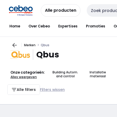
Overslaan
Overslaan
naar
naar
Alle producten
Zoekveld invoer
navigatie
inhoud
Home
Over Cebeo
Expertises
Promoties
O
Merken
Qbus
Qbus
Onze categorieën:
Building Autom.
Installatie
and control
materiaal
Alles weergeven
Alle filters
Filters wissen