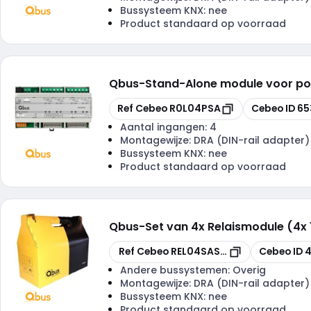
Bussysteem KNX:
nee
Product standaard op voorraad
Qbus
-
Stand-Alone module voor pos
Kopiëren
Kopiëren
Ref Cebeo
R0L04PSA
Cebeo ID
65
Aantal ingangen:
4
Montagewijze:
DRA (DIN-rail adapter)
Bussysteem KNX:
nee
Product standaard op voorraad
Qbus
-
Set van 4x Relaismodule (4x
Kopiëren
Kopiëren
Ref Cebeo
REL04SASET4
Cebeo ID
4
Andere bussystemen:
Overig
Montagewijze:
DRA (DIN-rail adapter)
Bussysteem KNX:
nee
Product standaard op voorraad