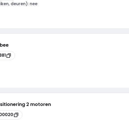
iken, deuren):
nee
gbee
881
itionering 2 motoren
00020