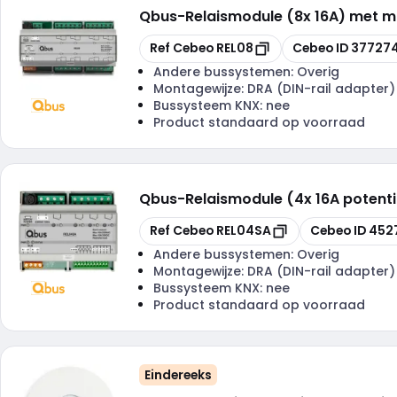
Qbus
-
Relaismodule (8x 16A) met ma
Kopiëren
Kopiëren
Ref Cebeo
REL08
Cebeo ID
377274
Andere bussystemen:
Overig
Montagewijze:
DRA (DIN-rail adapter)
Bussysteem KNX:
nee
Product standaard op voorraad
Qbus
-
Relaismodule (4x 16A potenti
Kopiëren
Kopiëren
Ref Cebeo
REL04SA
Cebeo ID
452
Andere bussystemen:
Overig
Montagewijze:
DRA (DIN-rail adapter)
Bussysteem KNX:
nee
Product standaard op voorraad
Eindereeks