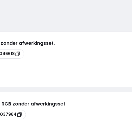
 zonder afwerkingsset.
046618
ko RGB zonder afwerkingsset
6037964