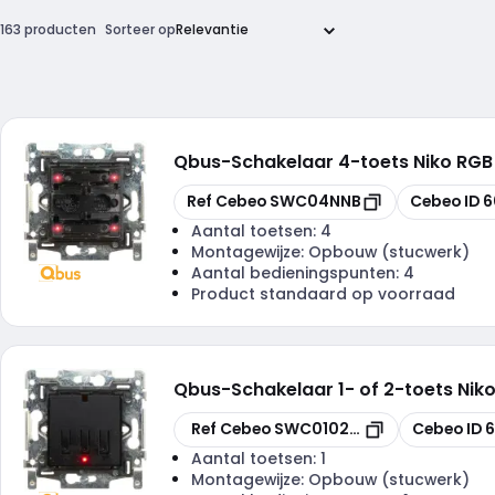
163 producten
Sorteer op
Qbus
-
Schakelaar 4-toets Niko RGB
Kopiëren
Kopiëren
Ref Cebeo
SWC04NNB
Cebeo ID
6
Aantal toetsen:
4
Montagewijze:
Opbouw (stucwerk)
Aantal bedieningspunten:
4
Product standaard op voorraad
Qbus
-
Schakelaar 1- of 2-toets Ni
Kopiëren
Kopiëren
Ref Cebeo
SWC0102NNB
Cebeo ID
Aantal toetsen:
1
Montagewijze:
Opbouw (stucwerk)