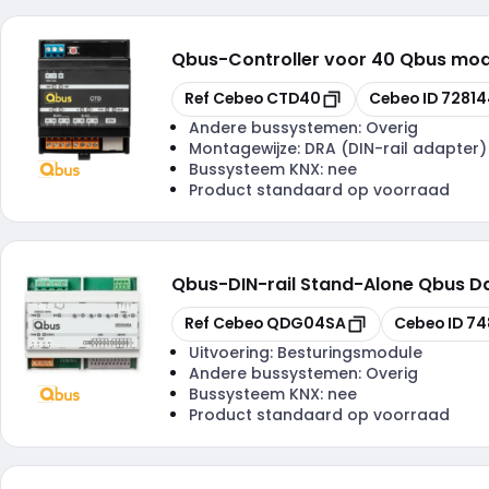
Qbus
-
Controller voor 40 Qbus mod
Kopiëren
Kopiëren
Ref Cebeo
CTD40
Cebeo ID
72814
Andere bussystemen:
Overig
Montagewijze:
DRA (DIN-rail adapter)
Bussysteem KNX:
nee
Product standaard op voorraad
Qbus
-
DIN-rail Stand-Alone Qbus D
Kopiëren
Kopiëren
Ref Cebeo
QDG04SA
Cebeo ID
74
Uitvoering:
Besturingsmodule
Andere bussystemen:
Overig
Bussysteem KNX:
nee
Product standaard op voorraad