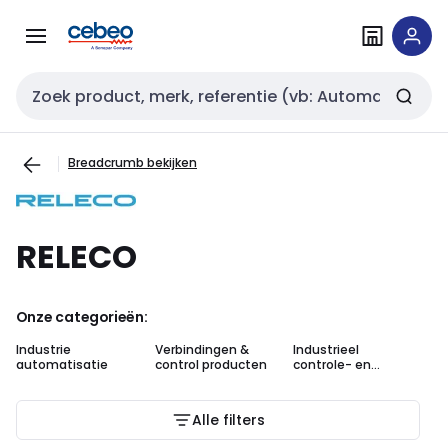
Overslaan
Overslaan
naar
naar
navigatie
inhoud
Zoekveld invoer
Breadcrumb bekijken
RELECO
Onze categorieën:
Industrie
Verbindingen &
Industrieel
automatisatie
control producten
controle- en
schakelmateriaal
Alle filters