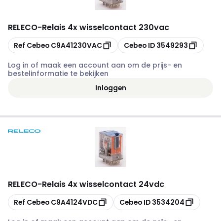
RELECO
-
Relais 4x wisselcontact 230vac
Kopiëren
Kopiëren
Ref Cebeo
C9A41230VAC
Cebeo ID
3549293
Log in of maak een account aan om de prijs- en
bestelinformatie te bekijken
Inloggen
RELECO
-
Relais 4x wisselcontact 24vdc
Kopiëren
Kopiëren
Ref Cebeo
C9A4124VDC
Cebeo ID
3534204