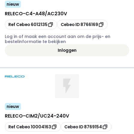
nieuw
RELECO
-
C4-A48/AC230V
Kopiëren
Kopiëren
Ref Cebeo
6012135
Cebeo ID
8766169
Log in of maak een account aan om de prijs- en
bestelinformatie te bekijken
Inloggen
nieuw
RELECO
-
CIM2/UC24-240V
Kopiëren
Kopiëren
Ref Cebeo
10004163
Cebeo ID
8769154