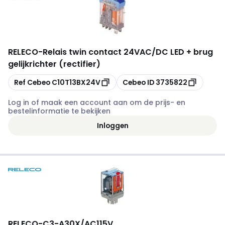
RELECO
-
Relais twin contact 24VAC/DC LED + brug
gelijkrichter (rectifier)
Kopiëren
Kopiëren
Ref Cebeo
C10T13BX24V
Cebeo ID
3735822
Log in of maak een account aan om de prijs- en
bestelinformatie te bekijken
Inloggen
RELECO
-
C3-A30X/AC115V