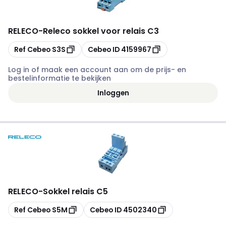
RELECO
-
Releco sokkel voor relais C3
Kopiëren
Kopiëren
Ref Cebeo
S3S
Cebeo ID
4159967
Log in of maak een account aan om de prijs- en
bestelinformatie te bekijken
Inloggen
RELECO
-
Sokkel relais C5
Kopiëren
Kopiëren
Ref Cebeo
S5M
Cebeo ID
4502340