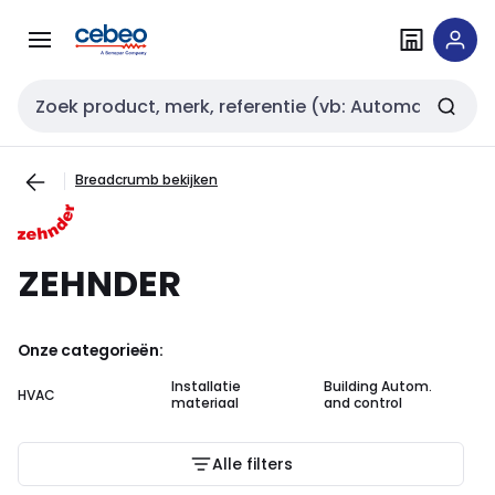
Overslaan
Overslaan
naar
naar
navigatie
inhoud
Zoekveld invoer
Breadcrumb bekijken
ZEHNDER
Onze categorieën:
Installatie
Building Autom.
In
HVAC
materiaal
and control
au
Alle filters