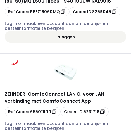
180-60/MQ L600 H1866-1940 1000W RAL9016
Kopiëren
Kopiëren
Ref Cebeo
PBEZ18060MQ
Cebeo ID
8259045
Log in of maak een account aan om de prijs- en
bestelinformatie te bekijken
Inloggen
ZEHNDER
-
ComfoConnect LAN C, voor LAN
verbinding met ComfoConnect App
Kopiëren
Kopiëren
Ref Cebeo
655011100
Cebeo ID
5231718
Log in of maak een account aan om de prijs- en
bestelinformatie te bekijken