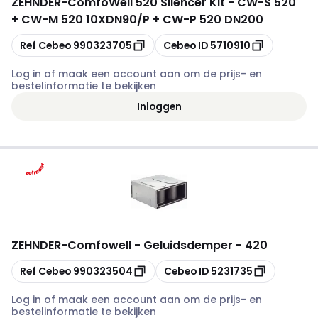
ZEHNDER
-
ComfoWell 520 Silencer Kit - CW-S 520
+ CW-M 520 10XDN90/P + CW-P 520 DN200
Kopiëren
Kopiëren
Ref Cebeo
990323705
Cebeo ID
5710910
Log in of maak een account aan om de prijs- en
bestelinformatie te bekijken
Inloggen
ZEHNDER
-
Comfowell - Geluidsdemper - 420
Kopiëren
Kopiëren
Ref Cebeo
990323504
Cebeo ID
5231735
Log in of maak een account aan om de prijs- en
bestelinformatie te bekijken