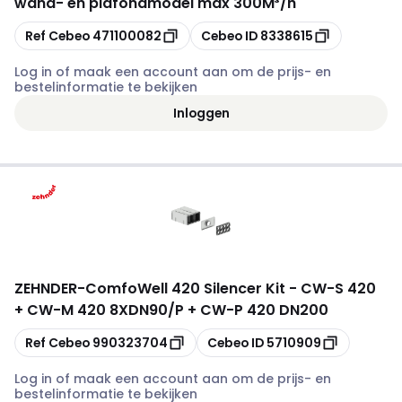
wand- en plafondmodel max 300M³/h
Kopiëren
Kopiëren
Ref Cebeo
471100082
Cebeo ID
8338615
Log in of maak een account aan om de prijs- en
bestelinformatie te bekijken
Inloggen
ZEHNDER
-
ComfoWell 420 Silencer Kit - CW-S 420
+ CW-M 420 8XDN90/P + CW-P 420 DN200
Kopiëren
Kopiëren
Ref Cebeo
990323704
Cebeo ID
5710909
Log in of maak een account aan om de prijs- en
bestelinformatie te bekijken