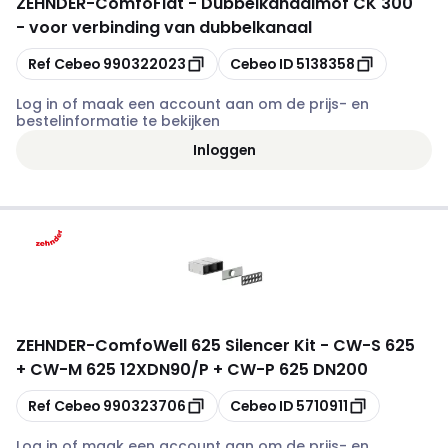
ZEHNDER
-
ComfoFlat - Dubbelkanaalmof CK 300
- voor verbinding van dubbelkanaal
Kopiëren
Kopiëren
Ref Cebeo
990322023
Cebeo ID
5138358
Log in of maak een account aan om de prijs- en
bestelinformatie te bekijken
Inloggen
ZEHNDER
-
ComfoWell 625 Silencer Kit - CW-S 625
+ CW-M 625 12XDN90/P + CW-P 625 DN200
Kopiëren
Kopiëren
Ref Cebeo
990323706
Cebeo ID
5710911
Log in of maak een account aan om de prijs- en