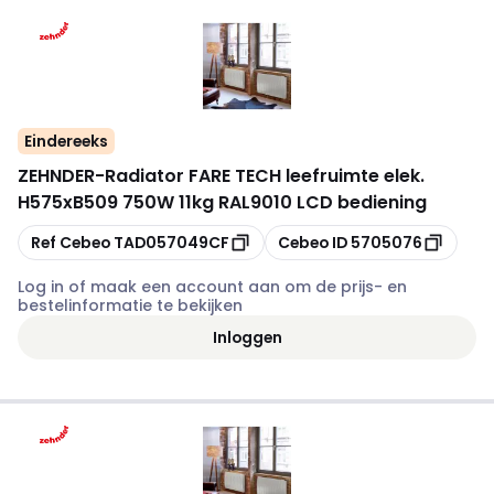
Eindereeks
ZEHNDER
-
Radiator FARE TECH leefruimte elek.
H575xB509 750W 11kg RAL9010 LCD bediening
Kopiëren
Kopiëren
Ref Cebeo
TAD057049CF
Cebeo ID
5705076
Log in of maak een account aan om de prijs- en
bestelinformatie te bekijken
Inloggen