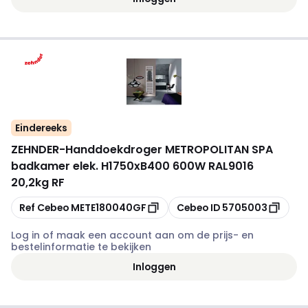
Eindereeks
ZEHNDER
-
Handdoekdroger METROPOLITAN SPA
badkamer elek. H1750xB400 600W RAL9016
20,2kg RF
Kopiëren
Kopiëren
Ref Cebeo
METE180040GF
Cebeo ID
5705003
Log in of maak een account aan om de prijs- en
bestelinformatie te bekijken
Inloggen