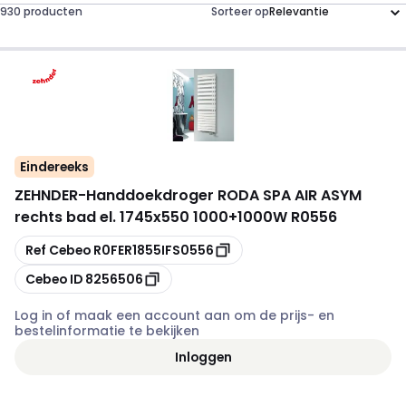
930 producten
Sorteer op
Eindereeks
ZEHNDER
-
Handdoekdroger RODA SPA AIR ASYM
rechts bad el. 1745x550 1000+1000W R0556
Kopiëren
Ref Cebeo
R0FER1855IFS0556
Kopiëren
Cebeo ID
8256506
Log in of maak een account aan om de prijs- en
bestelinformatie te bekijken
Inloggen