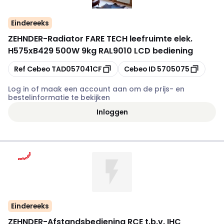
Eindereeks
ZEHNDER
-
Radiator FARE TECH leefruimte elek.
H575xB429 500W 9kg RAL9010 LCD bediening
Kopiëren
Kopiëren
Ref Cebeo
TAD057041CF
Cebeo ID
5705075
Log in of maak een account aan om de prijs- en
bestelinformatie te bekijken
Inloggen
Eindereeks
ZEHNDER
-
Afstandsbediening RCE t.b.v. IHC