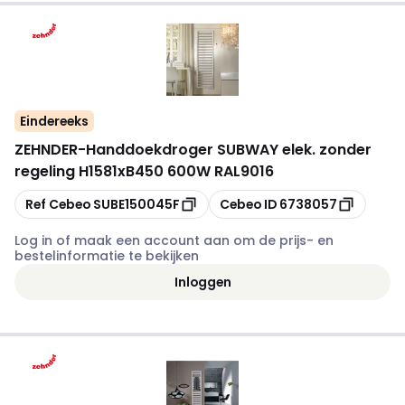
Eindereeks
ZEHNDER
-
Handdoekdroger SUBWAY elek. zonder
regeling H1581xB450 600W RAL9016
Kopiëren
Kopiëren
Ref Cebeo
SUBE150045F
Cebeo ID
6738057
Log in of maak een account aan om de prijs- en
bestelinformatie te bekijken
Inloggen