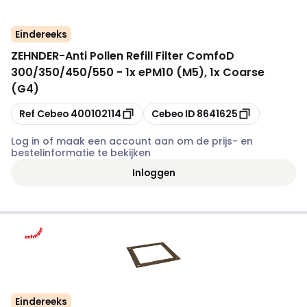
Eindereeks
ZEHNDER
-
Anti Pollen Refill Filter ComfoD
300/350/450/550 - 1x ePM10 (M5), 1x Coarse
(G4)
Kopiëren
Kopiëren
Ref Cebeo
400102114
Cebeo ID
8641625
Log in of maak een account aan om de prijs- en
bestelinformatie te bekijken
Inloggen
Eindereeks