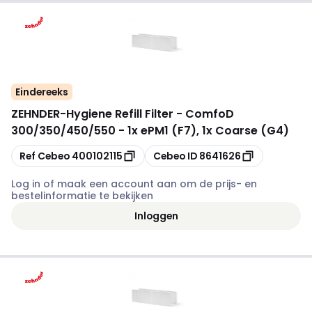
Eindereeks
ZEHNDER
-
Hygiene Refill Filter - ComfoD
300/350/450/550 - 1x ePM1 (F7), 1x Coarse (G4)
Kopiëren
Kopiëren
Ref Cebeo
400102115
Cebeo ID
8641626
Log in of maak een account aan om de prijs- en
bestelinformatie te bekijken
Inloggen