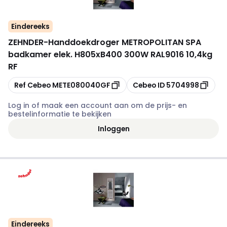
Eindereeks
ZEHNDER
-
Handdoekdroger METROPOLITAN SPA
badkamer elek. H805xB400 300W RAL9016 10,4kg
RF
Kopiëren
Kopiëren
Ref Cebeo
METE080040GF
Cebeo ID
5704998
Log in of maak een account aan om de prijs- en
bestelinformatie te bekijken
Inloggen
Eindereeks