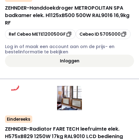
ZEHNDER
-
Handdoekdroger METROPOLITAN SPA
badkamer elek. H1125xB500 500W RAL9016 16,9kg
RF
Kopiëren
Kopiëren
Ref Cebeo
METE120050GF
Cebeo ID
5705000
Log in of maak een account aan om de prijs- en
bestelinformatie te bekijken
Inloggen
Eindereeks
ZEHNDER
-
Radiator FARE TECH leefruimte elek.
H575xB829 1250W 17kg RAL9010 LCD bediening