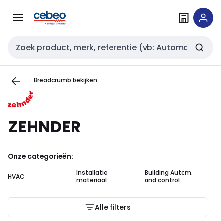
Overslaan
Overslaan
naar
naar
navigatie
inhoud
Zoekveld invoer
Breadcrumb bekijken
ZEHNDER
Onze categorieën:
Installatie
Building Autom.
In
HVAC
materiaal
and control
au
Alle filters