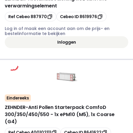
verwarmingselement
Kopiëren
Kopiëren
Ref Cebeo
887970
Cebeo ID
8619976
Log in of maak een account aan om de prijs- en
bestelinformatie te bekijken
Inloggen
Eindereeks
ZEHNDER
-
Anti Pollen Starterpack ComfoD
300/350/450/550 - 1x ePM10 (M5), 1x Coarse
(G4)
Kopiëren
Kopiëren
Ref Cebeo
400102111
Cebeo ID
8641622