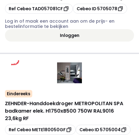
Kopiëren
Kopiëren
Ref Cebeo
TAD057081CF
Cebeo ID
5705078
Log in of maak een account aan om de prijs- en
bestelinformatie te bekijken
Inloggen
Eindereeks
ZEHNDER
-
Handdoekdroger METROPOLITAN SPA
badkamer elek. H1750xB500 750W RAL9016
23,6kg RF
Kopiëren
Kopiëren
Ref Cebeo
METE180050GF
Cebeo ID
5705004