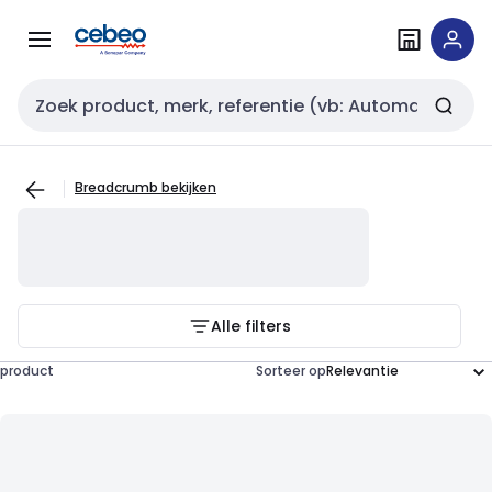
Overslaan
Overslaan
naar
naar
navigatie
inhoud
Zoekveld invoer
Breadcrumb bekijken
Alle filters
product
Sorteer op