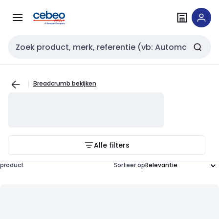
Overslaan
Overslaan
naar
naar
navigatie
inhoud
Zoekveld invoer
Breadcrumb bekijken
Alle filters
product
Sorteer op