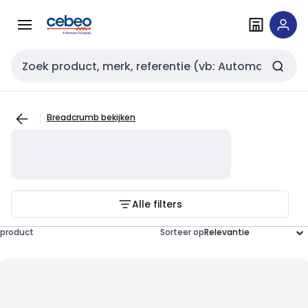
Overslaan
Overslaan
naar
naar
navigatie
inhoud
Zoekveld invoer
Breadcrumb bekijken
Alle filters
product
Sorteer op