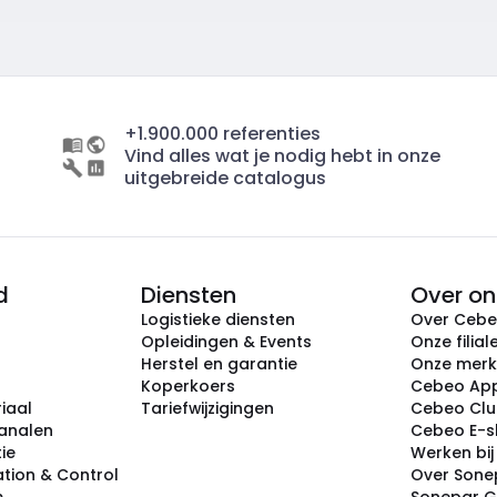
+1.900.000 referenties
Vind alles wat je nodig hebt in onze
uitgebreide catalogus
d
Diensten
Over on
Logistieke diensten
Over Ceb
Opleidingen & Events
Onze filial
Herstel en garantie
Onze mer
Koperkoers
Cebeo Ap
iaal
Tariefwijzigingen
Cebeo Cl
analen
Cebeo E-
tie
Werken bi
tion & Control
Over Sone