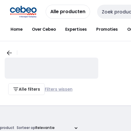
Overslaan
Overslaan
naar
naar
Alle producten
Zoekveld invoer
navigatie
inhoud
Home
Over Cebeo
Expertises
Promoties
O
Alle filters
Filters wissen
product
Sorteer op