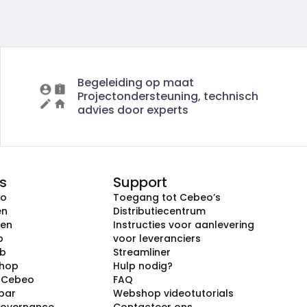
Begeleiding op maat
Projectondersteuning, technisch
advies door experts
s
Support
eo
Toegang tot Cebeo’s
en
Distributiecentrum
ken
Instructies voor aanlevering
p
voor leveranciers
ub
Streamliner
shop
Hulp nodig?
j Cebeo
FAQ
par
Webshop videotutorials