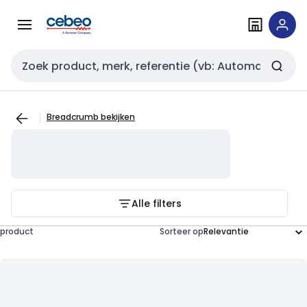
Overslaan
Overslaan
naar
naar
navigatie
inhoud
Zoekveld invoer
Breadcrumb bekijken
Alle filters
product
Sorteer op