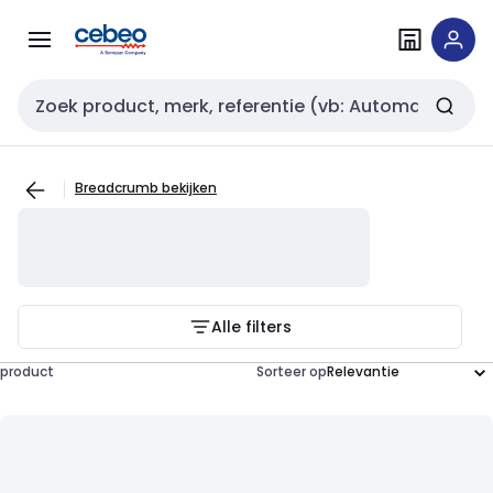
Overslaan
Overslaan
naar
naar
navigatie
inhoud
Zoekveld invoer
Breadcrumb bekijken
Alle filters
product
Sorteer op