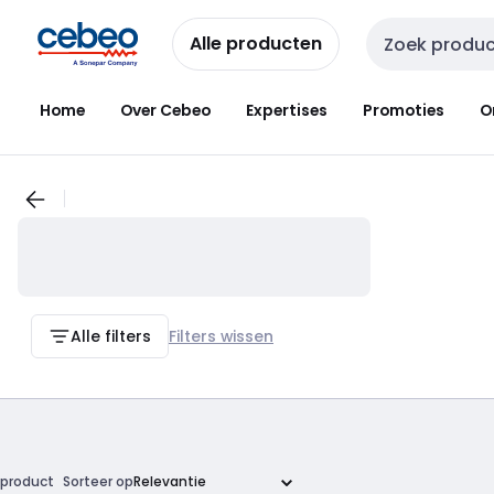
Overslaan
Overslaan
naar
naar
Alle producten
Zoekveld invoer
navigatie
inhoud
Home
Over Cebeo
Expertises
Promoties
O
Alle filters
Filters wissen
product
Sorteer op