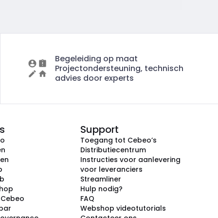
Begeleiding op maat
Projectondersteuning, technisch
advies door experts
s
Support
eo
Toegang tot Cebeo’s
en
Distributiecentrum
ken
Instructies voor aanlevering
p
voor leveranciers
ub
Streamliner
shop
Hulp nodig?
j Cebeo
FAQ
par
Webshop videotutorials