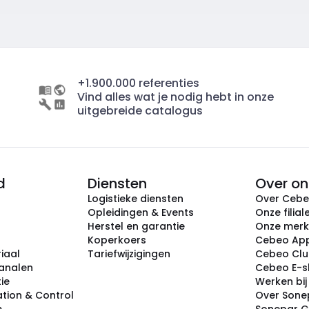
+1.900.000 referenties
Vind alles wat je nodig hebt in onze
uitgebreide catalogus
d
Diensten
Over on
Logistieke diensten
Over Ceb
Opleidingen & Events
Onze filial
Herstel en garantie
Onze mer
Koperkoers
Cebeo Ap
iaal
Tariefwijzigingen
Cebeo Cl
analen
Cebeo E-
tie
Werken bi
tion & Control
Over Sone